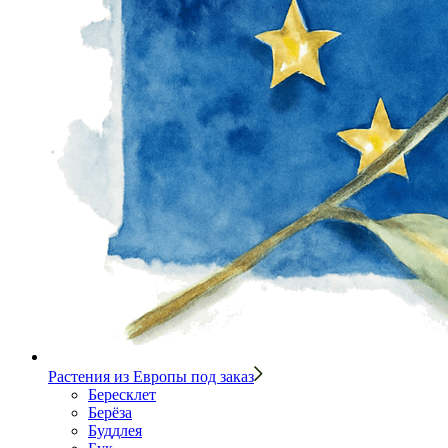
Растения из Европы под заказ
Бересклет
Берёза
Буддлея