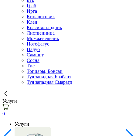
Бук
Граб
Ирга
Кипарисовик
Клен
Красивоплодник
Лиственница
Можжевельник
Нотофагус
Падуб
Самшит
Сосна
Тис
Топиары, Бонсаи
Туя западная Брабант
Туя западная Смарагд
Услуги
0
Услуги