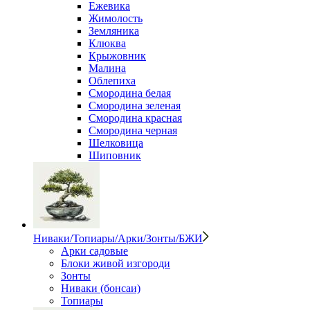
Ежевика
Жимолость
Земляника
Клюква
Крыжовник
Малина
Облепиха
Смородина белая
Смородина зеленая
Смородина красная
Смородина черная
Шелковица
Шиповник
Ниваки/Топиары/Арки/Зонты/БЖИ
Арки садовые
Блоки живой изгороди
Зонты
Ниваки (бонсаи)
Топиары