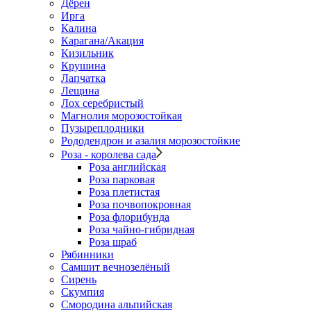
Дёрен
Ирга
Калина
Карагана/Акация
Кизильник
Крушина
Лапчатка
Лещина
Лох серебристый
Магнолия морозостойкая
Пузыреплодники
Рододендрон и азалия морозостойкие
Роза - королева сада
Роза английская
Роза парковая
Роза плетистая
Роза почвопокровная
Роза флорибунда
Роза чайно-гибридная
Роза шраб
Рябинники
Самшит вечнозелёный
Сирень
Скумпия
Смородина альпийская