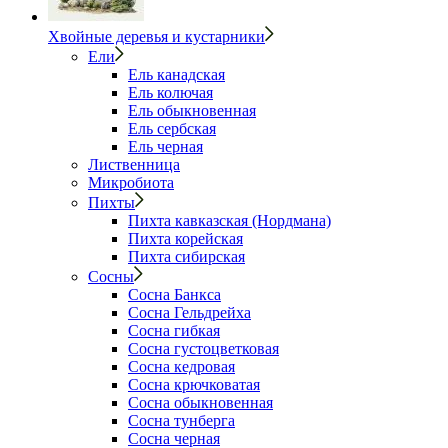
Хвойные деревья и кустарники
Ели
Ель канадская
Ель колючая
Ель обыкновенная
Ель сербская
Ель черная
Лиственница
Микробиота
Пихты
Пихта кавказская (Нордмана)
Пихта корейская
Пихта сибирская
Сосны
Сосна Банкса
Сосна Гельдрейха
Сосна гибкая
Сосна густоцветковая
Сосна кедровая
Сосна крючковатая
Сосна обыкновенная
Сосна тунберга
Сосна черная