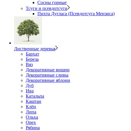
Сосны горные
Тсуги и псевдотсуги
Пихта Дугласа (Псевдотсуга Мензиса)
Лиственные деревья
Бархат
Береза
Вяз
Декоративные вишни
Декоративные сливы
Декоративные яблони
Дуб
Ива
Катальпа
Каштан
Клён
Липа
Ольха
Орех
Рябина