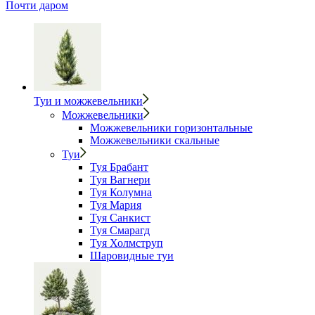
Почти даром
Туи и можжевельники
Можжевельники
Можжевельники горизонтальные
Можжевельники скальные
Туи
Туя Брабант
Туя Вагнери
Туя Колумна
Туя Мария
Туя Санкист
Туя Смарагд
Туя Холмструп
Шаровидные туи