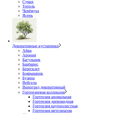
Сумах
Тополь
Черёмуха
Ясень
Декоративные кустарники
Айва
Арония
Багульник
Барбарис
Бересклет
Боярышник
Бузина
Вейгела
Виноград декоративный
Гортензиевая коллекция
Гортензия аномальная
Гортензия древовидная
Гортензия крупнолистная
Гортензия метельчатая