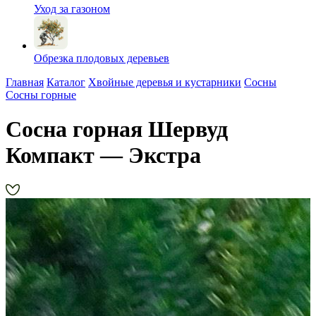
Уход за газоном
Обрезка плодовых деревьев
Главная
Каталог
Хвойные деревья и кустарники
Сосны
Сосны горные
Сосна горная Шервуд
Компакт — Экстра