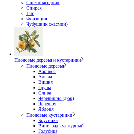
Снежноягодник
Спирея
Тис
Форзиция
Чубушник (жасмин)
Плодовые деревья и кустарники
Плодовые деревья
Абрикос
Алыча
Вишня
Груша
Слива
Черевишня (дюк)
Черешня
Яблоня
Плодовые кустарники
Брусника
Виноград культурный
Голубика