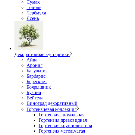
Сумах
Тополь
Черёмуха
Ясень
Декоративные кустарники
Айва
Арония
Багульник
Барбарис
Бересклет
Боярышник
Бузина
Вейгела
Виноград декоративный
Гортензиевая коллекция
Гортензия аномальная
Гортензия древовидная
Гортензия крупнолистная
Гортензия метельчатая