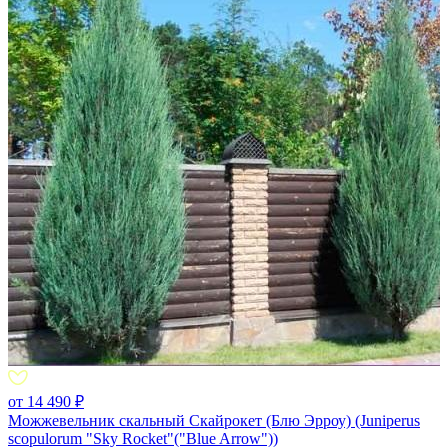
от 14 490 ₽
Можжевельник скальный Скайрокет (Блю Эрроу) (Juniperus
scopulorum "Sky Rocket"("Blue Arrow"))