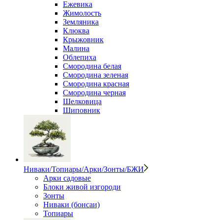
Ежевика
Жимолость
Земляника
Клюква
Крыжовник
Малина
Облепиха
Смородина белая
Смородина зеленая
Смородина красная
Смородина черная
Шелковица
Шиповник
Ниваки/Топиары/Арки/Зонты/БЖИ
Арки садовые
Блоки живой изгороди
Зонты
Ниваки (бонсаи)
Топиары