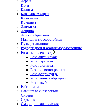
Дёрен
Ирга
Калина
Карагана/Акация
Кизильник
Крушина
Лапчатка
Лещина
Лох серебристый
Магнолия морозостойкая
Пузыреплодники
Рододендрон и азалия морозостойкие
Роза - королева сада
Роза английская
Роза парковая
Роза плетистая
Роза почвопокровная
Роза флорибунда
Роза чайно-гибридная
Роза шраб
Рябинники
Самшит вечнозелёный
Сирень
Скумпия
Смородина альпийская