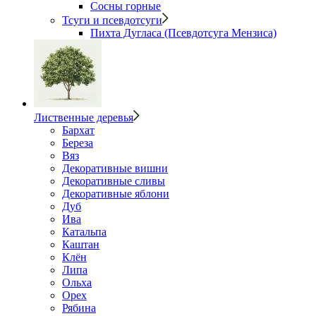
Сосны горные
Тсуги и псевдотсуги
Пихта Дугласа (Псевдотсуга Мензиса)
Лиственные деревья
Бархат
Береза
Вяз
Декоративные вишни
Декоративные сливы
Декоративные яблони
Дуб
Ива
Катальпа
Каштан
Клён
Липа
Ольха
Орех
Рябина