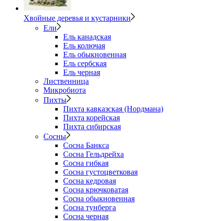
Хвойные деревья и кустарники
Ели
Ель канадская
Ель колючая
Ель обыкновенная
Ель сербская
Ель черная
Лиственница
Микробиота
Пихты
Пихта кавказская (Нордмана)
Пихта корейская
Пихта сибирская
Сосны
Сосна Банкса
Сосна Гельдрейха
Сосна гибкая
Сосна густоцветковая
Сосна кедровая
Сосна крючковатая
Сосна обыкновенная
Сосна тунберга
Сосна черная