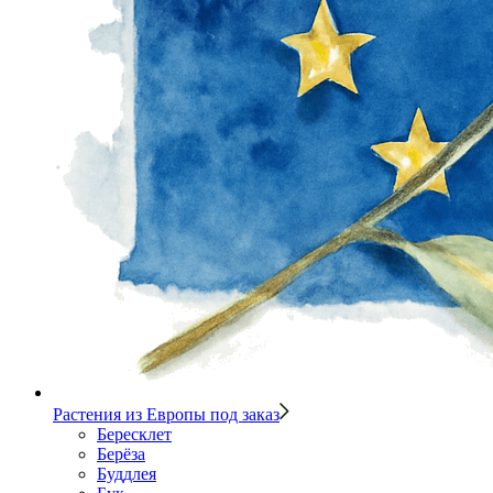
Растения из Европы под заказ
Бересклет
Берёза
Буддлея