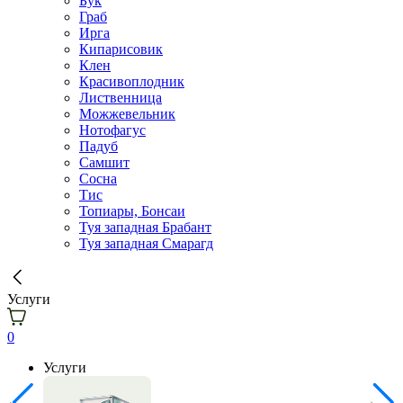
Бук
Граб
Ирга
Кипарисовик
Клен
Красивоплодник
Лиственница
Можжевельник
Нотофагус
Падуб
Самшит
Сосна
Тис
Топиары, Бонсаи
Туя западная Брабант
Туя западная Смарагд
Услуги
0
Услуги