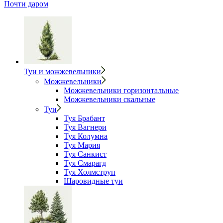
Почти даром
Туи и можжевельники
Можжевельники
Можжевельники горизонтальные
Можжевельники скальные
Туи
Туя Брабант
Туя Вагнери
Туя Колумна
Туя Мария
Туя Санкист
Туя Смарагд
Туя Холмструп
Шаровидные туи