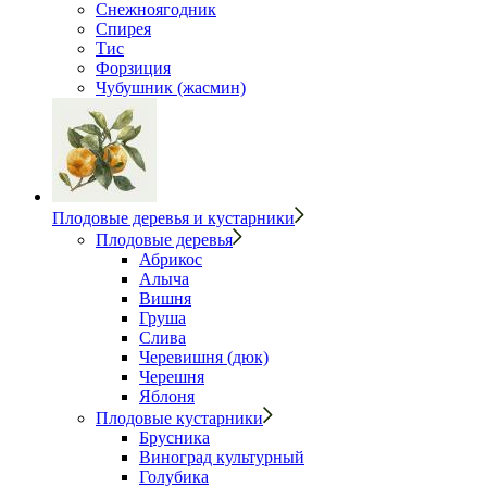
Снежноягодник
Спирея
Тис
Форзиция
Чубушник (жасмин)
Плодовые деревья и кустарники
Плодовые деревья
Абрикос
Алыча
Вишня
Груша
Слива
Черевишня (дюк)
Черешня
Яблоня
Плодовые кустарники
Брусника
Виноград культурный
Голубика