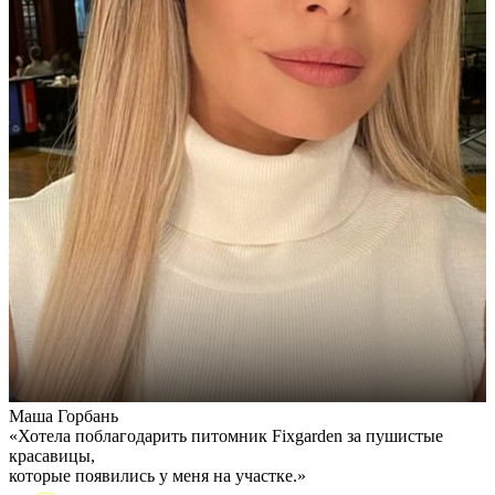
Маша Горбань
А
«Хотела поблагодарить питомник Fixgarden за пушистые
«
красавицы,
э
которые появились у меня на участке.»