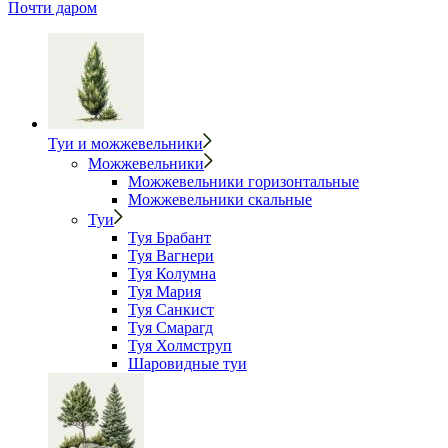
Почти даром
Туи и можжевельники
Можжевельники
Можжевельники горизонтальные
Можжевельники скальные
Туи
Туя Брабант
Туя Вагнери
Туя Колумна
Туя Мария
Туя Санкист
Туя Смарагд
Туя Холмструп
Шаровидные туи