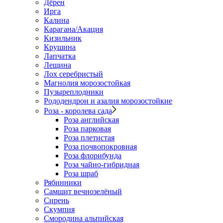
Дёрен
Ирга
Калина
Карагана/Акация
Кизильник
Крушина
Лапчатка
Лещина
Лох серебристый
Магнолия морозостойкая
Пузыреплодники
Рододендрон и азалия морозостойкие
Роза - королева сада
Роза английская
Роза парковая
Роза плетистая
Роза почвопокровная
Роза флорибунда
Роза чайно-гибридная
Роза шраб
Рябинники
Самшит вечнозелёный
Сирень
Скумпия
Смородина альпийская