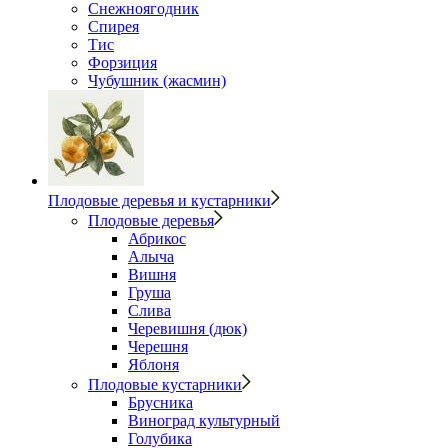
Снежноягодник
Спирея
Тис
Форзиция
Чубушник (жасмин)
Плодовые деревья и кустарники
Плодовые деревья
Абрикос
Алыча
Вишня
Груша
Слива
Черевишня (дюк)
Черешня
Яблоня
Плодовые кустарники
Брусника
Виноград культурный
Голубика