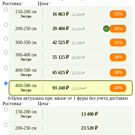
Ростовка
Цена
150-200 см
16 863 ₽
-25%
22 484 ₽
экстра
200-250 см
29 400 ₽
-35%
45 231 ₽
300-350 см
42 525 ₽
-25%
56 700 ₽
300-400 см
55 125 ₽
-20%
68 907 ₽
экстра
400-500 см
65 625 ₽
-20%
82 032 ₽
экстра
400-500 см
93 240 ₽
-20%
116 550 ₽
экстра
Цена актуальна при заказе от 1 фуры без учета доставки
Ростовка
Цена
150-200 см
13 490 ₽
экстра
200-250 см
23 520 ₽