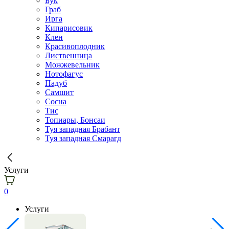
Бук
Граб
Ирга
Кипарисовик
Клен
Красивоплодник
Лиственница
Можжевельник
Нотофагус
Падуб
Самшит
Сосна
Тис
Топиары, Бонсаи
Туя западная Брабант
Туя западная Смарагд
Услуги
0
Услуги