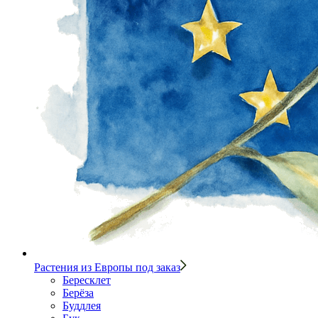
Растения из Европы под заказ
Бересклет
Берёза
Буддлея