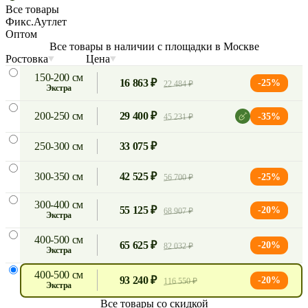
Все товары
Фикс.Аутлет
Оптом
Все товары в наличии с площадки в Москве
Ростовка
Цена
150-200 см
16 863 ₽
-25%
22 484 ₽
экстра
200-250 см
29 400 ₽
-35%
45 231 ₽
250-300 см
33 075 ₽
300-350 см
42 525 ₽
-25%
56 700 ₽
300-400 см
55 125 ₽
-20%
68 907 ₽
экстра
400-500 см
65 625 ₽
-20%
82 032 ₽
экстра
400-500 см
93 240 ₽
-20%
116 550 ₽
экстра
Все товары со скидкой