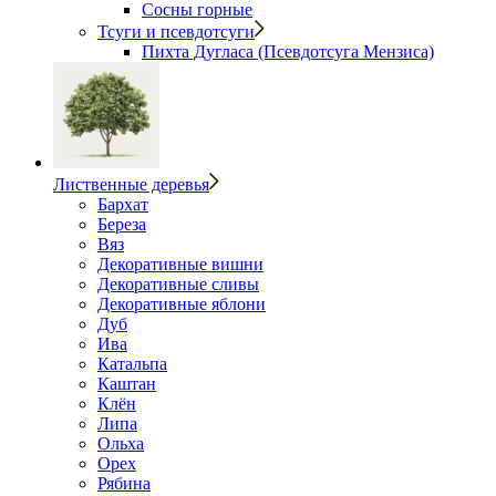
Сосны горные
Тсуги и псевдотсуги
Пихта Дугласа (Псевдотсуга Мензиса)
Лиственные деревья
Бархат
Береза
Вяз
Декоративные вишни
Декоративные сливы
Декоративные яблони
Дуб
Ива
Катальпа
Каштан
Клён
Липа
Ольха
Орех
Рябина