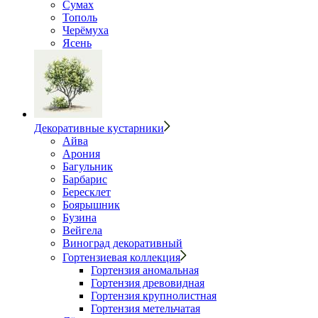
Сумах
Тополь
Черёмуха
Ясень
Декоративные кустарники
Айва
Арония
Багульник
Барбарис
Бересклет
Боярышник
Бузина
Вейгела
Виноград декоративный
Гортензиевая коллекция
Гортензия аномальная
Гортензия древовидная
Гортензия крупнолистная
Гортензия метельчатая