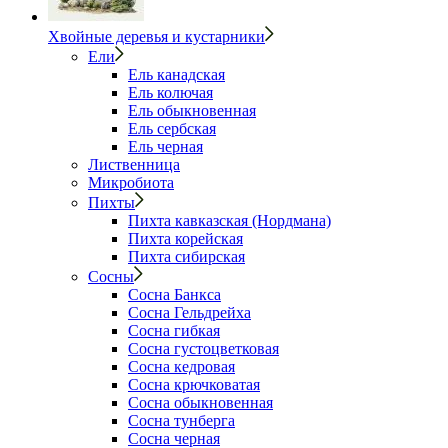
Хвойные деревья и кустарники
Ели
Ель канадская
Ель колючая
Ель обыкновенная
Ель сербская
Ель черная
Лиственница
Микробиота
Пихты
Пихта кавказская (Нордмана)
Пихта корейская
Пихта сибирская
Сосны
Сосна Банкса
Сосна Гельдрейха
Сосна гибкая
Сосна густоцветковая
Сосна кедровая
Сосна крючковатая
Сосна обыкновенная
Сосна тунберга
Сосна черная