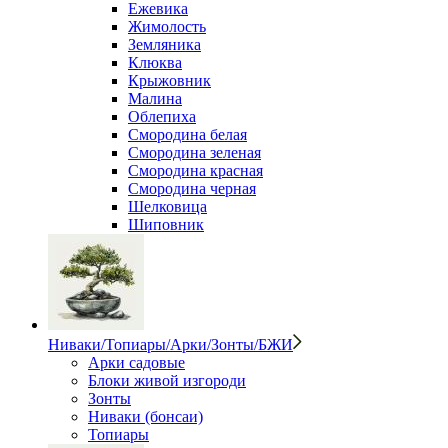
Ежевика
Жимолость
Земляника
Клюква
Крыжовник
Малина
Облепиха
Смородина белая
Смородина зеленая
Смородина красная
Смородина черная
Шелковица
Шиповник
Ниваки/Топиары/Арки/Зонты/БЖИ
Арки садовые
Блоки живой изгороди
Зонты
Ниваки (бонсаи)
Топиары