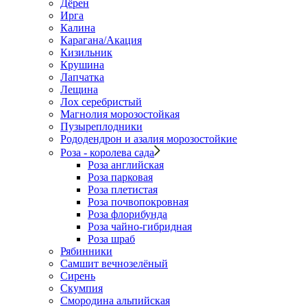
Дёрен
Ирга
Калина
Карагана/Акация
Кизильник
Крушина
Лапчатка
Лещина
Лох серебристый
Магнолия морозостойкая
Пузыреплодники
Рододендрон и азалия морозостойкие
Роза - королева сада
Роза английская
Роза парковая
Роза плетистая
Роза почвопокровная
Роза флорибунда
Роза чайно-гибридная
Роза шраб
Рябинники
Самшит вечнозелёный
Сирень
Скумпия
Смородина альпийская