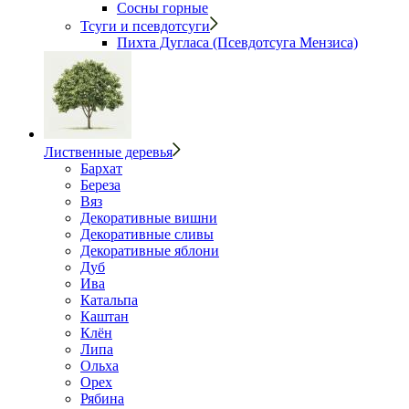
Сосны горные
Тсуги и псевдотсуги
Пихта Дугласа (Псевдотсуга Мензиса)
Лиственные деревья
Бархат
Береза
Вяз
Декоративные вишни
Декоративные сливы
Декоративные яблони
Дуб
Ива
Катальпа
Каштан
Клён
Липа
Ольха
Орех
Рябина