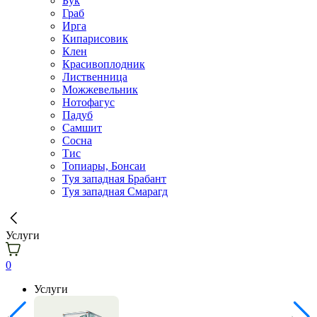
Бук
Граб
Ирга
Кипарисовик
Клен
Красивоплодник
Лиственница
Можжевельник
Нотофагус
Падуб
Самшит
Сосна
Тис
Топиары, Бонсаи
Туя западная Брабант
Туя западная Смарагд
Услуги
0
Услуги