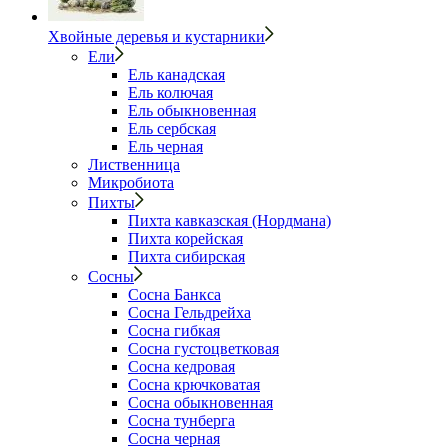
Хвойные деревья и кустарники
Ели
Ель канадская
Ель колючая
Ель обыкновенная
Ель сербская
Ель черная
Лиственница
Микробиота
Пихты
Пихта кавказская (Нордмана)
Пихта корейская
Пихта сибирская
Сосны
Сосна Банкса
Сосна Гельдрейха
Сосна гибкая
Сосна густоцветковая
Сосна кедровая
Сосна крючковатая
Сосна обыкновенная
Сосна тунберга
Сосна черная