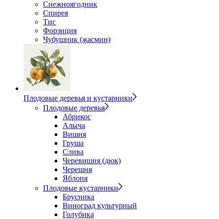
Снежноягодник
Спирея
Тис
Форзиция
Чубушник (жасмин)
Плодовые деревья и кустарники
Плодовые деревья
Абрикос
Алыча
Вишня
Груша
Слива
Черевишня (дюк)
Черешня
Яблоня
Плодовые кустарники
Брусника
Виноград культурный
Голубика