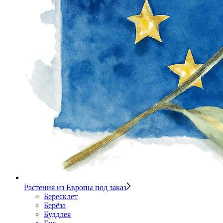
Растения из Европы под заказ
Бересклет
Берёза
Буддлея