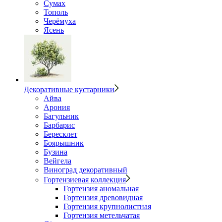
Сумах
Тополь
Черёмуха
Ясень
Декоративные кустарники
Айва
Арония
Багульник
Барбарис
Бересклет
Боярышник
Бузина
Вейгела
Виноград декоративный
Гортензиевая коллекция
Гортензия аномальная
Гортензия древовидная
Гортензия крупнолистная
Гортензия метельчатая