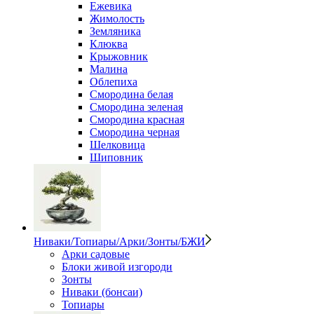
Ежевика
Жимолость
Земляника
Клюква
Крыжовник
Малина
Облепиха
Смородина белая
Смородина зеленая
Смородина красная
Смородина черная
Шелковица
Шиповник
Ниваки/Топиары/Арки/Зонты/БЖИ
Арки садовые
Блоки живой изгороди
Зонты
Ниваки (бонсаи)
Топиары