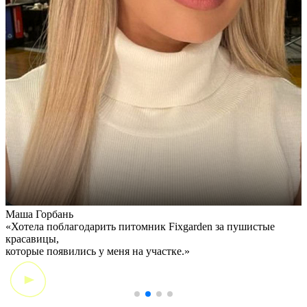
Маша Горбань
А
«Хотела поблагодарить питомник Fixgarden за пушистые
«
красавицы,
э
которые появились у меня на участке.»