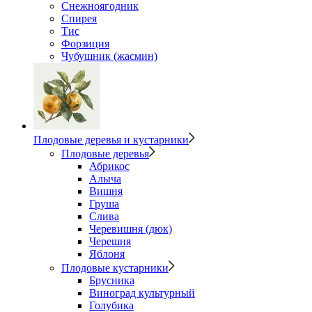
Снежноягодник
Спирея
Тис
Форзиция
Чубушник (жасмин)
Плодовые деревья и кустарники
Плодовые деревья
Абрикос
Алыча
Вишня
Груша
Слива
Черевишня (дюк)
Черешня
Яблоня
Плодовые кустарники
Брусника
Виноград культурный
Голубика