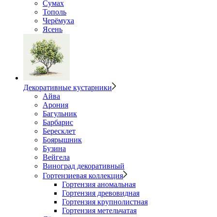
Сумах
Тополь
Черёмуха
Ясень
Декоративные кустарники
Айва
Арония
Багульник
Барбарис
Бересклет
Боярышник
Бузина
Вейгела
Виноград декоративный
Гортензиевая коллекция
Гортензия аномальная
Гортензия древовидная
Гортензия крупнолистная
Гортензия метельчатая