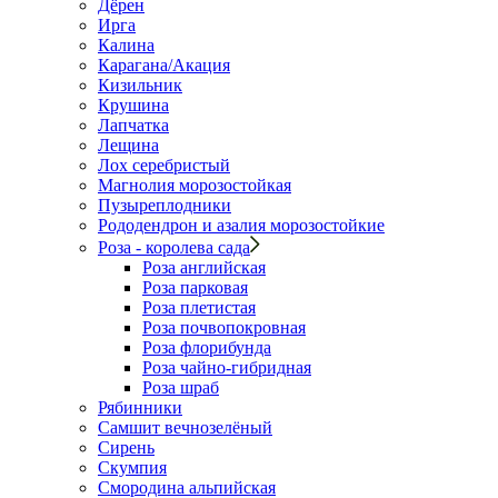
Дёрен
Ирга
Калина
Карагана/Акация
Кизильник
Крушина
Лапчатка
Лещина
Лох серебристый
Магнолия морозостойкая
Пузыреплодники
Рододендрон и азалия морозостойкие
Роза - королева сада
Роза английская
Роза парковая
Роза плетистая
Роза почвопокровная
Роза флорибунда
Роза чайно-гибридная
Роза шраб
Рябинники
Самшит вечнозелёный
Сирень
Скумпия
Смородина альпийская