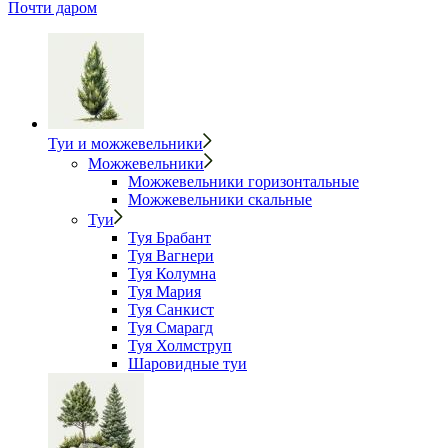
Почти даром
Туи и можжевельники
Можжевельники
Можжевельники горизонтальные
Можжевельники скальные
Туи
Туя Брабант
Туя Вагнери
Туя Колумна
Туя Мария
Туя Санкист
Туя Смарагд
Туя Холмструп
Шаровидные туи