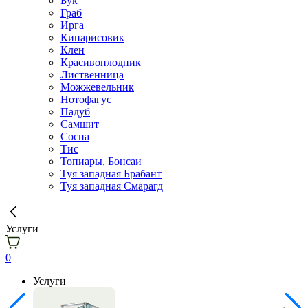
Бук
Граб
Ирга
Кипарисовик
Клен
Красивоплодник
Лиственница
Можжевельник
Нотофагус
Падуб
Самшит
Сосна
Тис
Топиары, Бонсаи
Туя западная Брабант
Туя западная Смарагд
Услуги
0
Услуги