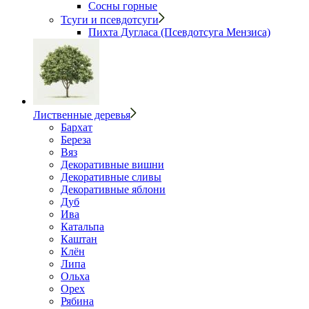
Сосны горные
Тсуги и псевдотсуги
Пихта Дугласа (Псевдотсуга Мензиса)
Лиственные деревья
Бархат
Береза
Вяз
Декоративные вишни
Декоративные сливы
Декоративные яблони
Дуб
Ива
Катальпа
Каштан
Клён
Липа
Ольха
Орех
Рябина