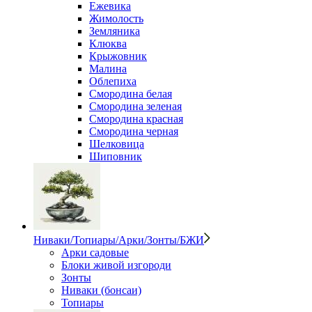
Ежевика
Жимолость
Земляника
Клюква
Крыжовник
Малина
Облепиха
Смородина белая
Смородина зеленая
Смородина красная
Смородина черная
Шелковица
Шиповник
Ниваки/Топиары/Арки/Зонты/БЖИ
Арки садовые
Блоки живой изгороди
Зонты
Ниваки (бонсаи)
Топиары