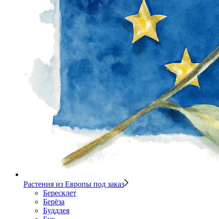
Растения из Европы под заказ
Бересклет
Берёза
Буддлея