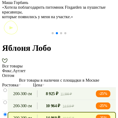
Маша Горбань
А
«Хотела поблагодарить питомник Fixgarden за пушистые
«
красавицы,
э
которые появились у меня на участке.»
Яблоня Лобо
Все товары
Фикс.Аутлет
Оптом
Все товары в наличии с площадки в Москве
Ростовка
Цена
200-300 см
8 925 ₽
-25%
11 900 ₽
200-300 см
10 964 ₽
-25%
14 619 ₽
200-300 см
14 960 ₽
-25%