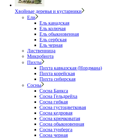
Хвойные деревья и кустарники
Ели
Ель канадская
Ель колючая
Ель обыкновенная
Ель сербская
Ель черная
Лиственница
Микробиота
Пихты
Пихта кавказская (Нордмана)
Пихта корейская
Пихта сибирская
Сосны
Сосна Банкса
Сосна Гельдрейха
Сосна гибкая
Сосна густоцветковая
Сосна кедровая
Сосна крючковатая
Сосна обыкновенная
Сосна тунберга
Сосна черная