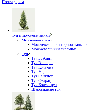
Почти даром
Туи и можжевельники
Можжевельники
Можжевельники горизонтальные
Можжевельники скальные
Туи
Туя Брабант
Туя Вагнери
Туя Колумна
Туя Мария
Туя Санкист
Туя Смарагд
Туя Холмструп
Шаровидные туи