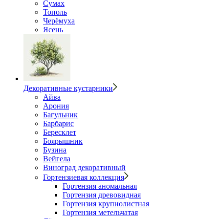
Сумах
Тополь
Черёмуха
Ясень
Декоративные кустарники
Айва
Арония
Багульник
Барбарис
Бересклет
Боярышник
Бузина
Вейгела
Виноград декоративный
Гортензиевая коллекция
Гортензия аномальная
Гортензия древовидная
Гортензия крупнолистная
Гортензия метельчатая