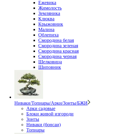
Ежевика
Жимолость
Земляника
Клюква
Крыжовник
Малина
Облепиха
Смородина белая
Смородина зеленая
Смородина красная
Смородина черная
Шелковица
Шиповник
Ниваки/Топиары/Арки/Зонты/БЖИ
Арки садовые
Блоки живой изгороди
Зонты
Ниваки (бонсаи)
Топиары