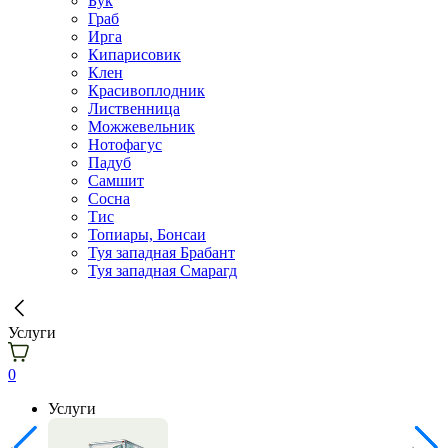
Бук
Граб
Ирга
Кипарисовик
Клен
Красивоплодник
Лиственница
Можжевельник
Нотофагус
Падуб
Самшит
Сосна
Тис
Топиары, Бонсаи
Туя западная Брабант
Туя западная Смарагд
Услуги
0
Услуги