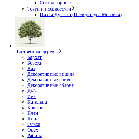
Сосны горные
Тсуги и псевдотсуги
Пихта Дугласа (Псевдотсуга Мензиса)
Лиственные деревья
Бархат
Береза
Вяз
Декоративные вишни
Декоративные сливы
Декоративные яблони
Дуб
Ива
Катальпа
Каштан
Клён
Липа
Ольха
Орех
Рябина