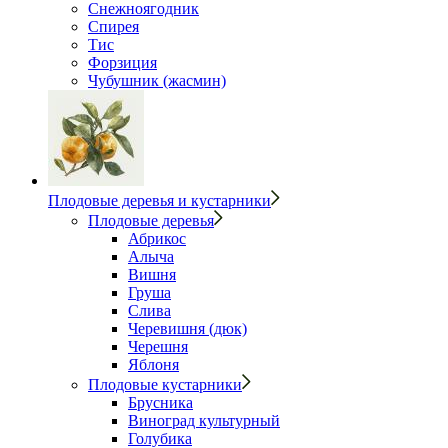
Снежноягодник
Спирея
Тис
Форзиция
Чубушник (жасмин)
Плодовые деревья и кустарники
Плодовые деревья
Абрикос
Алыча
Вишня
Груша
Слива
Черевишня (дюк)
Черешня
Яблоня
Плодовые кустарники
Брусника
Виноград культурный
Голубика