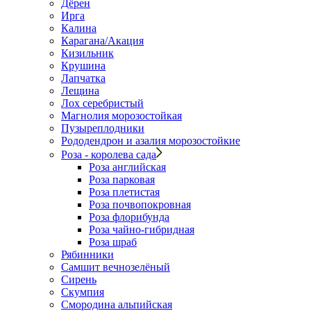
Дёрен
Ирга
Калина
Карагана/Акация
Кизильник
Крушина
Лапчатка
Лещина
Лох серебристый
Магнолия морозостойкая
Пузыреплодники
Рододендрон и азалия морозостойкие
Роза - королева сада
Роза английская
Роза парковая
Роза плетистая
Роза почвопокровная
Роза флорибунда
Роза чайно-гибридная
Роза шраб
Рябинники
Самшит вечнозелёный
Сирень
Скумпия
Смородина альпийская