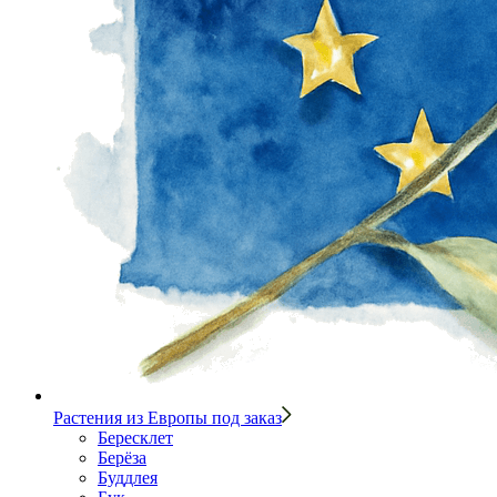
Растения из Европы под заказ
Бересклет
Берёза
Буддлея