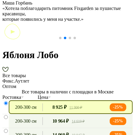
Маша Горбань
А
«Хотела поблагодарить питомник Fixgarden за пушистые
«
красавицы,
э
которые появились у меня на участке.»
Яблоня Лобо
Все товары
Фикс.Аутлет
Оптом
Все товары в наличии с площадки в Москве
Ростовка
Цена
200-300 см
8 925 ₽
-25%
11 900 ₽
200-300 см
10 964 ₽
-25%
14 619 ₽
200-300 см
14 960 ₽
-25%