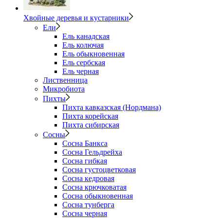
Хвойные деревья и кустарники
Ели
Ель канадская
Ель колючая
Ель обыкновенная
Ель сербская
Ель черная
Лиственница
Микробиота
Пихты
Пихта кавказская (Нордмана)
Пихта корейская
Пихта сибирская
Сосны
Сосна Банкса
Сосна Гельдрейха
Сосна гибкая
Сосна густоцветковая
Сосна кедровая
Сосна крючковатая
Сосна обыкновенная
Сосна тунберга
Сосна черная