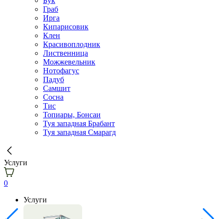
Бук
Граб
Ирга
Кипарисовик
Клен
Красивоплодник
Лиственница
Можжевельник
Нотофагус
Падуб
Самшит
Сосна
Тис
Топиары, Бонсаи
Туя западная Брабант
Туя западная Смарагд
Услуги
0
Услуги