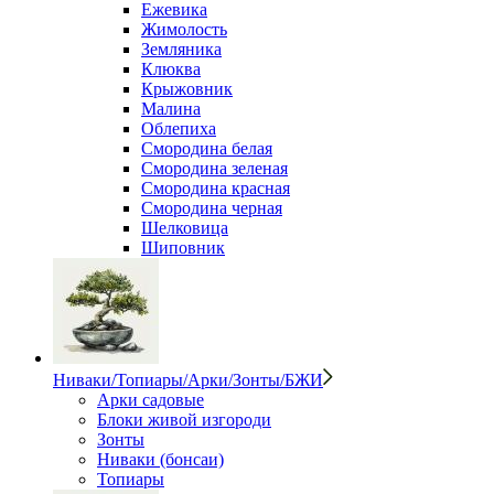
Ежевика
Жимолость
Земляника
Клюква
Крыжовник
Малина
Облепиха
Смородина белая
Смородина зеленая
Смородина красная
Смородина черная
Шелковица
Шиповник
Ниваки/Топиары/Арки/Зонты/БЖИ
Арки садовые
Блоки живой изгороди
Зонты
Ниваки (бонсаи)
Топиары