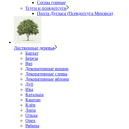
Сосны горные
Тсуги и псевдотсуги
Пихта Дугласа (Псевдотсуга Мензиса)
Лиственные деревья
Бархат
Береза
Вяз
Декоративные вишни
Декоративные сливы
Декоративные яблони
Дуб
Ива
Катальпа
Каштан
Клён
Липа
Ольха
Орех
Рябина