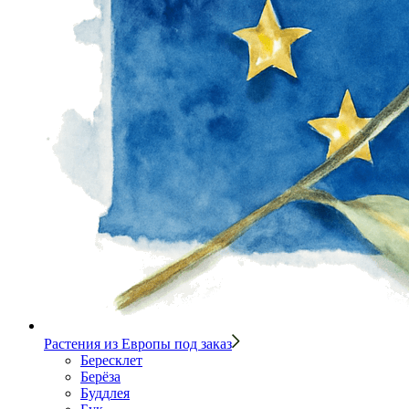
Растения из Европы под заказ
Бересклет
Берёза
Буддлея