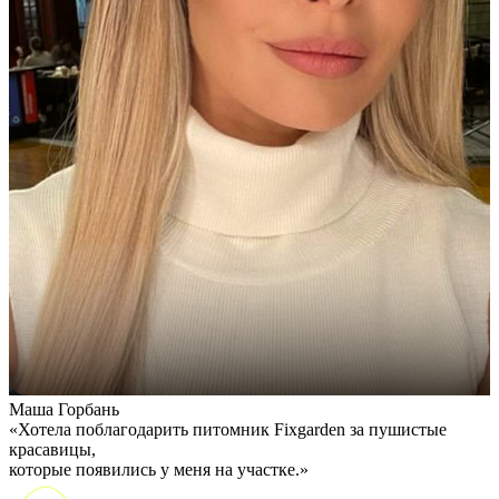
Маша Горбань
А
«Хотела поблагодарить питомник Fixgarden за пушистые
«
красавицы,
э
которые появились у меня на участке.»