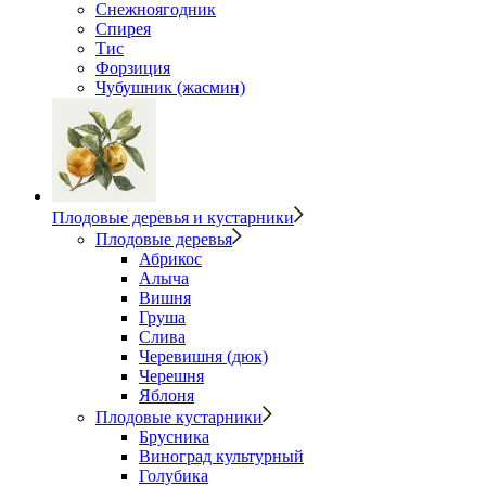
Снежноягодник
Спирея
Тис
Форзиция
Чубушник (жасмин)
Плодовые деревья и кустарники
Плодовые деревья
Абрикос
Алыча
Вишня
Груша
Слива
Черевишня (дюк)
Черешня
Яблоня
Плодовые кустарники
Брусника
Виноград культурный
Голубика