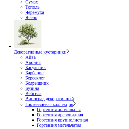
Сумах
Тополь
Черёмуха
Ясень
Декоративные кустарники
Айва
Арония
Багульник
Барбарис
Бересклет
Боярышник
Бузина
Вейгела
Виноград декоративный
Гортензиевая коллекция
Гортензия аномальная
Гортензия древовидная
Гортензия крупнолистная
Гортензия метельчатая