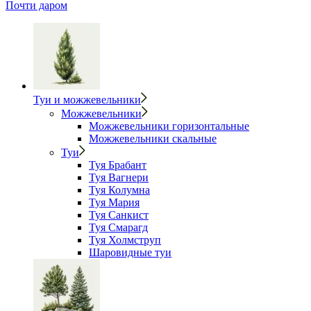
Почти даром
Туи и можжевельники
Можжевельники
Можжевельники горизонтальные
Можжевельники скальные
Туи
Туя Брабант
Туя Вагнери
Туя Колумна
Туя Мария
Туя Санкист
Туя Смарагд
Туя Холмструп
Шаровидные туи