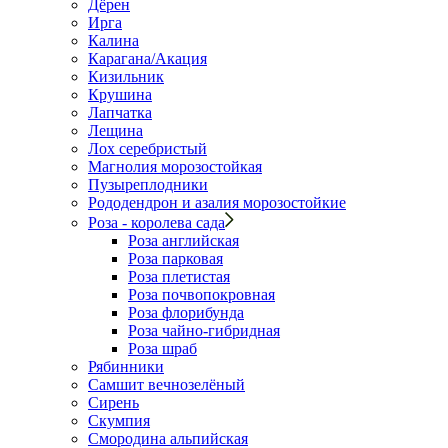
Дёрен
Ирга
Калина
Карагана/Акация
Кизильник
Крушина
Лапчатка
Лещина
Лох серебристый
Магнолия морозостойкая
Пузыреплодники
Рододендрон и азалия морозостойкие
Роза - королева сада
Роза английская
Роза парковая
Роза плетистая
Роза почвопокровная
Роза флорибунда
Роза чайно-гибридная
Роза шраб
Рябинники
Самшит вечнозелёный
Сирень
Скумпия
Смородина альпийская