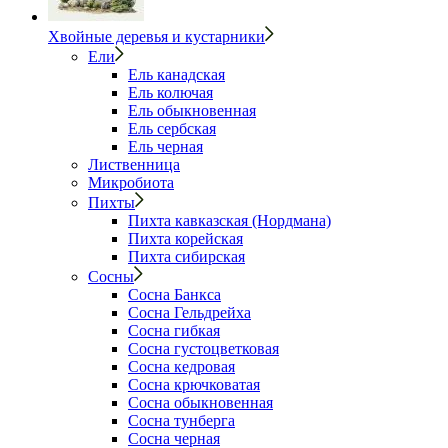
Хвойные деревья и кустарники
Ели
Ель канадская
Ель колючая
Ель обыкновенная
Ель сербская
Ель черная
Лиственница
Микробиота
Пихты
Пихта кавказская (Нордмана)
Пихта корейская
Пихта сибирская
Сосны
Сосна Банкса
Сосна Гельдрейха
Сосна гибкая
Сосна густоцветковая
Сосна кедровая
Сосна крючковатая
Сосна обыкновенная
Сосна тунберга
Сосна черная