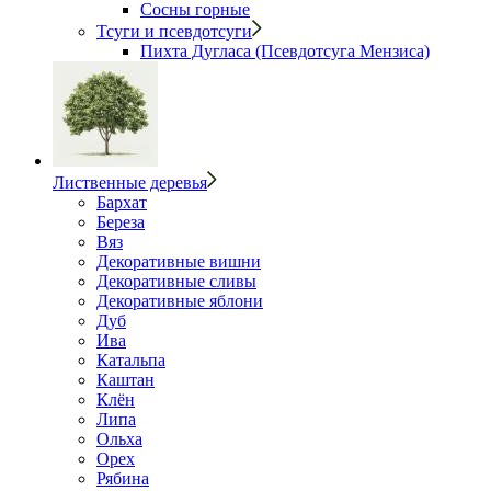
Сосны горные
Тсуги и псевдотсуги
Пихта Дугласа (Псевдотсуга Мензиса)
Лиственные деревья
Бархат
Береза
Вяз
Декоративные вишни
Декоративные сливы
Декоративные яблони
Дуб
Ива
Катальпа
Каштан
Клён
Липа
Ольха
Орех
Рябина