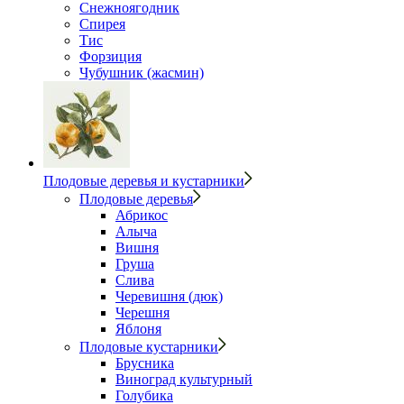
Снежноягодник
Спирея
Тис
Форзиция
Чубушник (жасмин)
Плодовые деревья и кустарники
Плодовые деревья
Абрикос
Алыча
Вишня
Груша
Слива
Черевишня (дюк)
Черешня
Яблоня
Плодовые кустарники
Брусника
Виноград культурный
Голубика