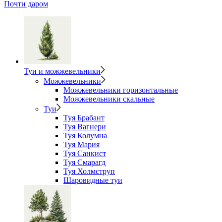
Почти даром
Туи и можжевельники
Можжевельники
Можжевельники горизонтальные
Можжевельники скальные
Туи
Туя Брабант
Туя Вагнери
Туя Колумна
Туя Мария
Туя Санкист
Туя Смарагд
Туя Холмструп
Шаровидные туи