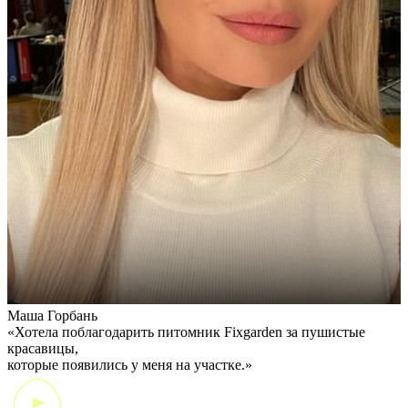
Маша Горбань
А
«Хотела поблагодарить питомник Fixgarden за пушистые
«
красавицы,
э
которые появились у меня на участке.»