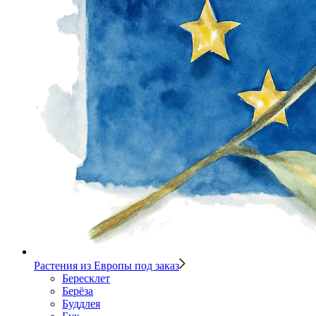
Растения из Европы под заказ
Бересклет
Берёза
Буддлея