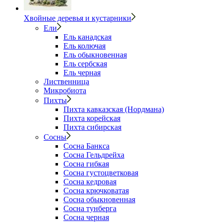
Хвойные деревья и кустарники
Ели
Ель канадская
Ель колючая
Ель обыкновенная
Ель сербская
Ель черная
Лиственница
Микробиота
Пихты
Пихта кавказская (Нордмана)
Пихта корейская
Пихта сибирская
Сосны
Сосна Банкса
Сосна Гельдрейха
Сосна гибкая
Сосна густоцветковая
Сосна кедровая
Сосна крючковатая
Сосна обыкновенная
Сосна тунберга
Сосна черная