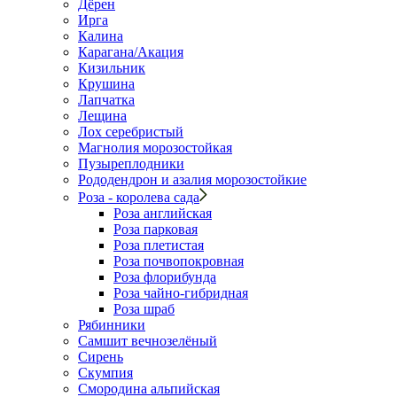
Дёрен
Ирга
Калина
Карагана/Акация
Кизильник
Крушина
Лапчатка
Лещина
Лох серебристый
Магнолия морозостойкая
Пузыреплодники
Рододендрон и азалия морозостойкие
Роза - королева сада
Роза английская
Роза парковая
Роза плетистая
Роза почвопокровная
Роза флорибунда
Роза чайно-гибридная
Роза шраб
Рябинники
Самшит вечнозелёный
Сирень
Скумпия
Смородина альпийская