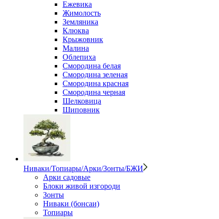
Ежевика
Жимолость
Земляника
Клюква
Крыжовник
Малина
Облепиха
Смородина белая
Смородина зеленая
Смородина красная
Смородина черная
Шелковица
Шиповник
Ниваки/Топиары/Арки/Зонты/БЖИ
Арки садовые
Блоки живой изгороди
Зонты
Ниваки (бонсаи)
Топиары