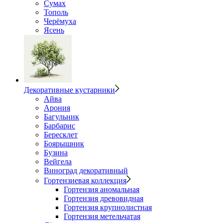
Сумах
Тополь
Черёмуха
Ясень
Декоративные кустарники
Айва
Арония
Багульник
Барбарис
Бересклет
Боярышник
Бузина
Вейгела
Виноград декоративный
Гортензиевая коллекция
Гортензия аномальная
Гортензия древовидная
Гортензия крупнолистная
Гортензия метельчатая