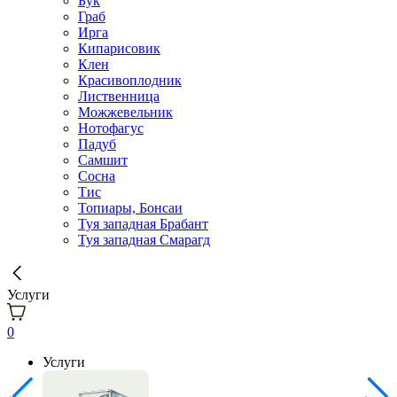
Бук
Граб
Ирга
Кипарисовик
Клен
Красивоплодник
Лиственница
Можжевельник
Нотофагус
Падуб
Самшит
Сосна
Тис
Топиары, Бонсаи
Туя западная Брабант
Туя западная Смарагд
Услуги
0
Услуги