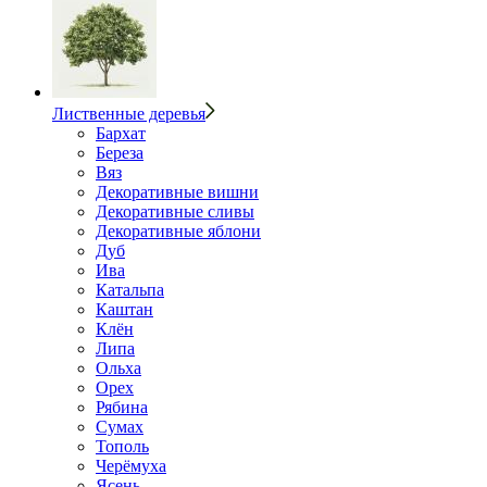
Лиственные деревья
Бархат
Береза
Вяз
Декоративные вишни
Декоративные сливы
Декоративные яблони
Дуб
Ива
Катальпа
Каштан
Клён
Липа
Ольха
Орех
Рябина
Сумах
Тополь
Черёмуха
Ясень