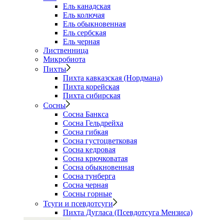
Ель канадская
Ель колючая
Ель обыкновенная
Ель сербская
Ель черная
Лиственница
Микробиота
Пихты
Пихта кавказская (Нордмана)
Пихта корейская
Пихта сибирская
Сосны
Сосна Банкса
Сосна Гельдрейха
Сосна гибкая
Сосна густоцветковая
Сосна кедровая
Сосна крючковатая
Сосна обыкновенная
Сосна тунберга
Сосна черная
Сосны горные
Тсуги и псевдотсуги
Пихта Дугласа (Псевдотсуга Мензиса)