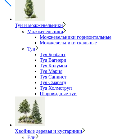
Туи и можжевельники
Можжевельники
Можжевельники горизонтальные
Можжевельники скальные
Туи
Туя Брабант
Туя Вагнери
Туя Колумна
Туя Мария
Туя Санкист
Туя Смарагд
Туя Холмструп
Шаровидные туи
Хвойные деревья и кустарники
Ели