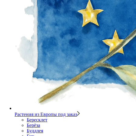
Растения из Европы под заказ
Бересклет
Берёза
Буддлея