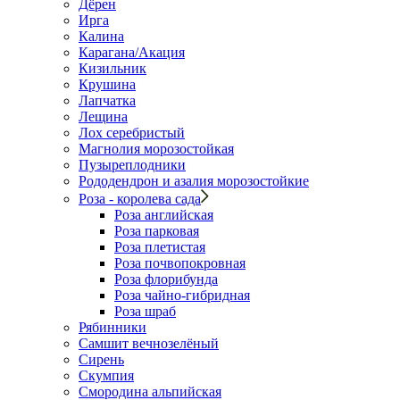
Дёрен
Ирга
Калина
Карагана/Акация
Кизильник
Крушина
Лапчатка
Лещина
Лох серебристый
Магнолия морозостойкая
Пузыреплодники
Рододендрон и азалия морозостойкие
Роза - королева сада
Роза английская
Роза парковая
Роза плетистая
Роза почвопокровная
Роза флорибунда
Роза чайно-гибридная
Роза шраб
Рябинники
Самшит вечнозелёный
Сирень
Скумпия
Смородина альпийская