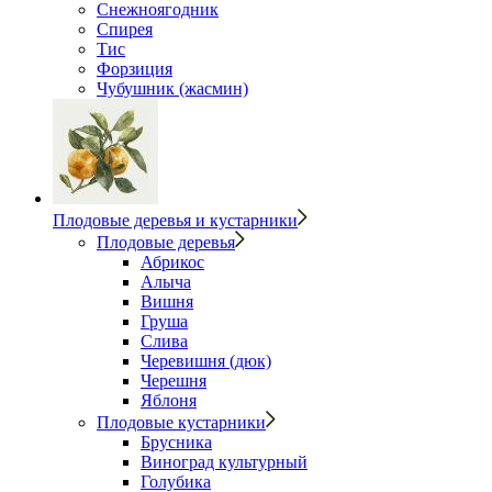
Снежноягодник
Спирея
Тис
Форзиция
Чубушник (жасмин)
Плодовые деревья и кустарники
Плодовые деревья
Абрикос
Алыча
Вишня
Груша
Слива
Черевишня (дюк)
Черешня
Яблоня
Плодовые кустарники
Брусника
Виноград культурный
Голубика