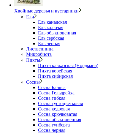
Хвойные деревья и кустарники
Ели
Ель канадская
Ель колючая
Ель обыкновенная
Ель сербская
Ель черная
Лиственница
Микробиота
Пихты
Пихта кавказская (Нордмана)
Пихта корейская
Пихта сибирская
Сосны
Сосна Банкса
Сосна Гельдрейха
Сосна гибкая
Сосна густоцветковая
Сосна кедровая
Сосна крючковатая
Сосна обыкновенная
Сосна тунберга
Сосна черная