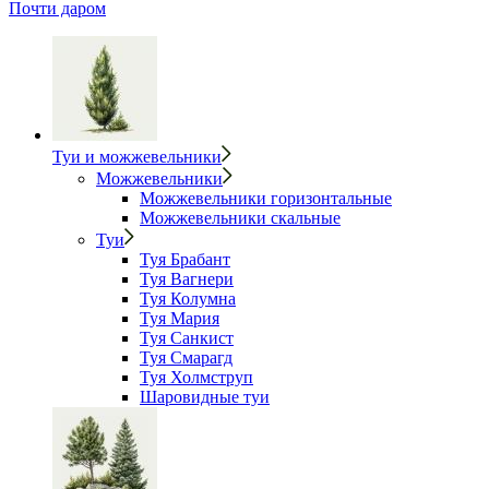
Почти даром
Туи и можжевельники
Можжевельники
Можжевельники горизонтальные
Можжевельники скальные
Туи
Туя Брабант
Туя Вагнери
Туя Колумна
Туя Мария
Туя Санкист
Туя Смарагд
Туя Холмструп
Шаровидные туи