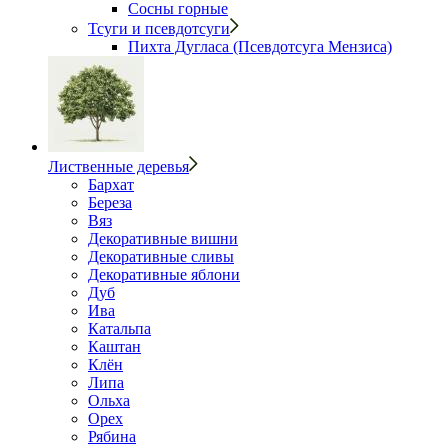
Сосны горные
Тсуги и псевдотсуги
Пихта Дугласа (Псевдотсуга Мензиса)
Лиственные деревья
Бархат
Береза
Вяз
Декоративные вишни
Декоративные сливы
Декоративные яблони
Дуб
Ива
Катальпа
Каштан
Клён
Липа
Ольха
Орех
Рябина