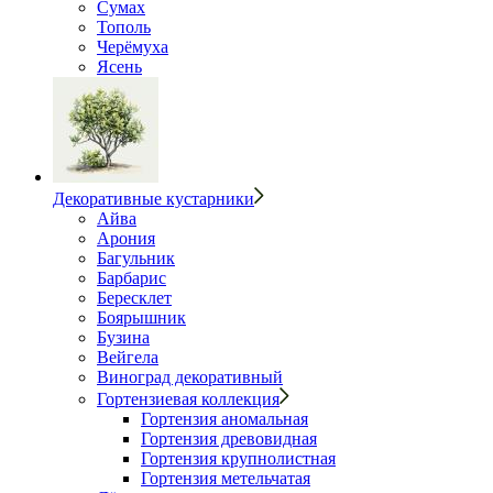
Сумах
Тополь
Черёмуха
Ясень
Декоративные кустарники
Айва
Арония
Багульник
Барбарис
Бересклет
Боярышник
Бузина
Вейгела
Виноград декоративный
Гортензиевая коллекция
Гортензия аномальная
Гортензия древовидная
Гортензия крупнолистная
Гортензия метельчатая