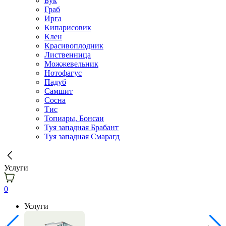
Бук
Граб
Ирга
Кипарисовик
Клен
Красивоплодник
Лиственница
Можжевельник
Нотофагус
Падуб
Самшит
Сосна
Тис
Топиары, Бонсаи
Туя западная Брабант
Туя западная Смарагд
Услуги
0
Услуги