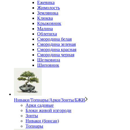
Ежевика
Жимолость
Земляника
Клюква
Крыжовник
Малина
Облепиха
Смородина белая
Смородина зеленая
Смородина красная
Смородина черная
Шелковица
Шиповник
Ниваки/Топиары/Арки/Зонты/БЖИ
Арки садовые
Блоки живой изгороди
Зонты
Ниваки (бонсаи)
Топиары