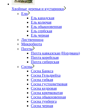
Хвойные деревья и кустарники
Ели
Ель канадская
Ель колючая
Ель обыкновенная
Ель сербская
Ель черная
Лиственница
Микробиота
Пихты
Пихта кавказская (Нордмана)
Пихта корейская
Пихта сибирская
Сосны
Сосна Банкса
Сосна Гельдрейха
Сосна гибкая
Сосна густоцветковая
Сосна кедровая
Сосна крючковатая
Сосна обыкновенная
Сосна тунберга
Сосна черная