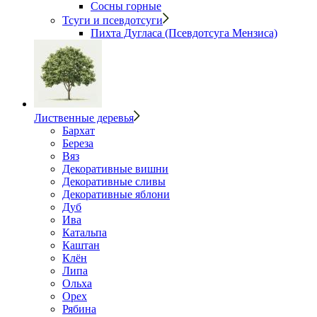
Сосны горные
Тсуги и псевдотсуги
Пихта Дугласа (Псевдотсуга Мензиса)
Лиственные деревья
Бархат
Береза
Вяз
Декоративные вишни
Декоративные сливы
Декоративные яблони
Дуб
Ива
Катальпа
Каштан
Клён
Липа
Ольха
Орех
Рябина