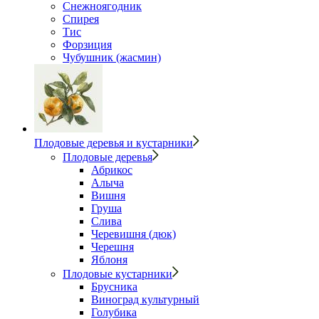
Снежноягодник
Спирея
Тис
Форзиция
Чубушник (жасмин)
Плодовые деревья и кустарники
Плодовые деревья
Абрикос
Алыча
Вишня
Груша
Слива
Черевишня (дюк)
Черешня
Яблоня
Плодовые кустарники
Брусника
Виноград культурный
Голубика