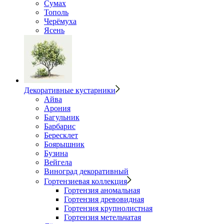
Сумах
Тополь
Черёмуха
Ясень
Декоративные кустарники
Айва
Арония
Багульник
Барбарис
Бересклет
Боярышник
Бузина
Вейгела
Виноград декоративный
Гортензиевая коллекция
Гортензия аномальная
Гортензия древовидная
Гортензия крупнолистная
Гортензия метельчатая