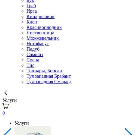
Бук
Граб
Ирга
Кипарисовик
Клен
Красивоплодник
Лиственница
Можжевельник
Нотофагус
Падуб
Самшит
Сосна
Тис
Топиары, Бонсаи
Туя западная Брабант
Туя западная Смарагд
Услуги
0
Услуги