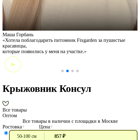
Маша Горбань
А
«Хотела поблагодарить питомник Fixgarden за пушистые
«
красавицы,
э
которые появились у меня на участке.»
Крыжовник Консул
Все товары
Оптом
Все товары в наличии с площадки в Москве
Ростовка
Цена
50-100 см
857 ₽