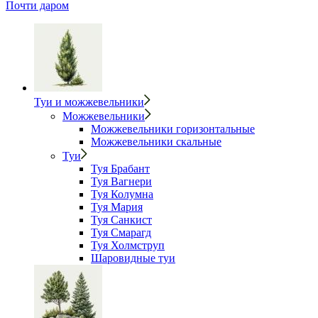
Почти даром
Туи и можжевельники
Можжевельники
Можжевельники горизонтальные
Можжевельники скальные
Туи
Туя Брабант
Туя Вагнери
Туя Колумна
Туя Мария
Туя Санкист
Туя Смарагд
Туя Холмструп
Шаровидные туи