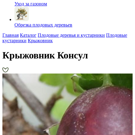
Уход за газоном
Обрезка плодовых деревьев
Главная
Каталог
Плодовые деревья и кустарники
Плодовые
кустарники
Крыжовник
Крыжовник Консул