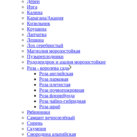
Дёрен
Ирга
Калина
Карагана/Акация
Кизильник
Крушина
Лапчатка
Лещина
Лох серебристый
Магнолия морозостойкая
Пузыреплодники
Рододендрон и азалия морозостойкие
Роза - королева сада
Роза английская
Роза парковая
Роза плетистая
Роза почвопокровная
Роза флорибунда
Роза чайно-гибридная
Роза шраб
Рябинники
Самшит вечнозелёный
Сирень
Скумпия
Смородина альпийская