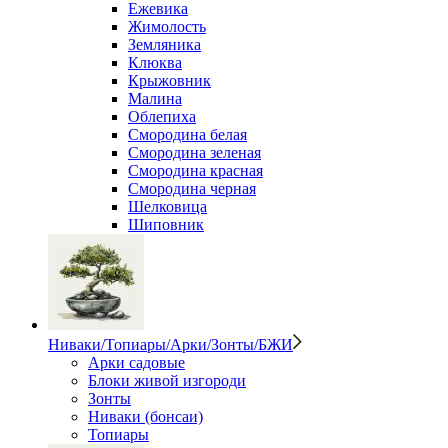
Ежевика
Жимолость
Земляника
Клюква
Крыжовник
Малина
Облепиха
Смородина белая
Смородина зеленая
Смородина красная
Смородина черная
Шелковица
Шиповник
Ниваки/Топиары/Арки/Зонты/БЖИ
Арки садовые
Блоки живой изгороди
Зонты
Ниваки (бонсаи)
Топиары