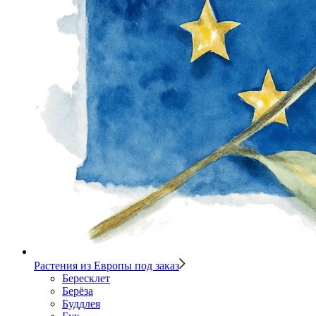
Растения из Европы под заказ
Бересклет
Берёза
Буддлея