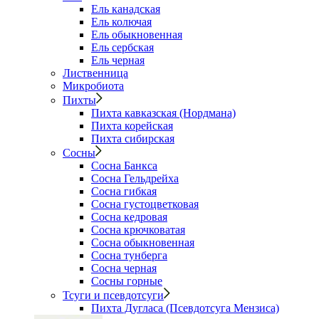
Ель канадская
Ель колючая
Ель обыкновенная
Ель сербская
Ель черная
Лиственница
Микробиота
Пихты
Пихта кавказская (Нордмана)
Пихта корейская
Пихта сибирская
Сосны
Сосна Банкса
Сосна Гельдрейха
Сосна гибкая
Сосна густоцветковая
Сосна кедровая
Сосна крючковатая
Сосна обыкновенная
Сосна тунберга
Сосна черная
Сосны горные
Тсуги и псевдотсуги
Пихта Дугласа (Псевдотсуга Мензиса)