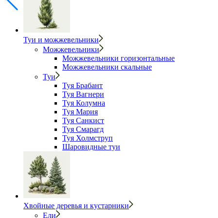
Туи и можжевельники
Можжевельники
Можжевельники горизонтальные
Можжевельники скальные
Туи
Туя Брабант
Туя Вагнери
Туя Колумна
Туя Мария
Туя Санкист
Туя Смарагд
Туя Холмструп
Шаровидные туи
Хвойные деревья и кустарники
Ели