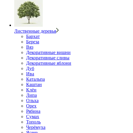
Лиственные деревья
Бархат
Береза
Вяз
Декоративные вишни
Декоративные сливы
Декоративные яблони
Дуб
Ива
Катальпа
Каштан
Клён
Липа
Ольха
Орех
Рябина
Сумах
Тополь
Черёмуха
Ясень