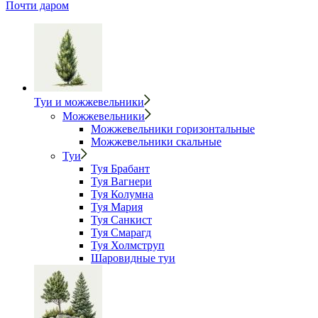
Почти даром
Туи и можжевельники
Можжевельники
Можжевельники горизонтальные
Можжевельники скальные
Туи
Туя Брабант
Туя Вагнери
Туя Колумна
Туя Мария
Туя Санкист
Туя Смарагд
Туя Холмструп
Шаровидные туи