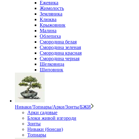
Ежевика
Жимолость
Земляника
Клюква
Крыжовник
Малина
Облепиха
Смородина белая
Смородина зеленая
Смородина красная
Смородина черная
Шелковица
Шиповник
Ниваки/Топиары/Арки/Зонты/БЖИ
Арки садовые
Блоки живой изгороди
Зонты
Ниваки (бонсаи)
Топиары