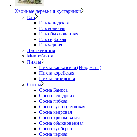
Хвойные деревья и кустарники
Ели
Ель канадская
Ель колючая
Ель обыкновенная
Ель сербская
Ель черная
Лиственница
Микробиота
Пихты
Пихта кавказская (Нордмана)
Пихта корейская
Пихта сибирская
Сосны
Сосна Банкса
Сосна Гельдрейха
Сосна гибкая
Сосна густоцветковая
Сосна кедровая
Сосна крючковатая
Сосна обыкновенная
Сосна тунберга
Сосна черная