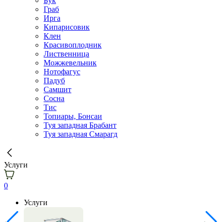
Бук
Граб
Ирга
Кипарисовик
Клен
Красивоплодник
Лиственница
Можжевельник
Нотофагус
Падуб
Самшит
Сосна
Тис
Топиары, Бонсаи
Туя западная Брабант
Туя западная Смарагд
Услуги
0
Услуги