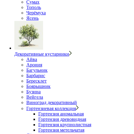
Сумах
Тополь
Черёмуха
Ясень
Декоративные кустарники
Айва
Арония
Багульник
Барбарис
Бересклет
Боярышник
Бузина
Вейгела
Виноград декоративный
Гортензиевая коллекция
Гортензия аномальная
Гортензия древовидная
Гортензия крупнолистная
Гортензия метельчатая