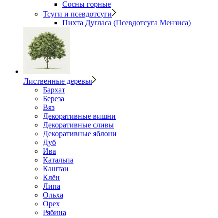
Сосны горные
Тсуги и псевдотсуги
Пихта Дугласа (Псевдотсуга Мензиса)
Лиственные деревья
Бархат
Береза
Вяз
Декоративные вишни
Декоративные сливы
Декоративные яблони
Дуб
Ива
Катальпа
Каштан
Клён
Липа
Ольха
Орех
Рябина