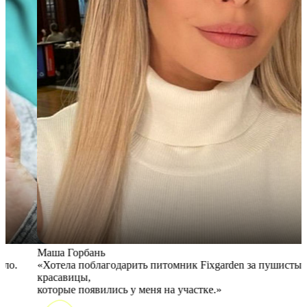
Маша Горбань
А
«Хотела поблагодарить питомник Fixgarden за пушистые
«
красавицы,
э
которые появились у меня на участке.»