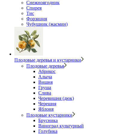
Снежноягодник
Спирея
Тис
Форзиция
Чубушник (жасмин)
Плодовые деревья и кустарники
Плодовые деревья
Абрикос
Алыча
Вишня
Груша
Слива
Черевишня (дюк)
Черешня
Яблоня
Плодовые кустарники
Брусника
Виноград культурный
Голубика