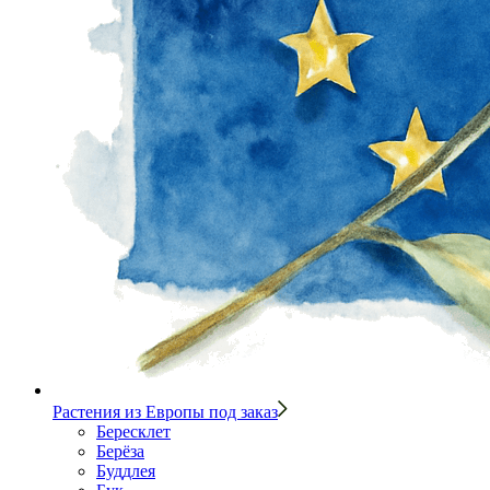
Растения из Европы под заказ
Бересклет
Берёза
Буддлея