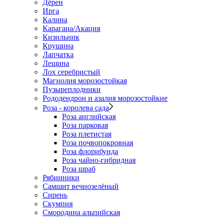
Дёрен
Ирга
Калина
Карагана/Акация
Кизильник
Крушина
Лапчатка
Лещина
Лох серебристый
Магнолия морозостойкая
Пузыреплодники
Рододендрон и азалия морозостойкие
Роза - королева сада
Роза английская
Роза парковая
Роза плетистая
Роза почвопокровная
Роза флорибунда
Роза чайно-гибридная
Роза шраб
Рябинники
Самшит вечнозелёный
Сирень
Скумпия
Смородина альпийская