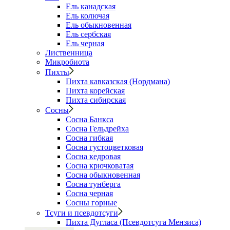
Ель канадская
Ель колючая
Ель обыкновенная
Ель сербская
Ель черная
Лиственница
Микробиота
Пихты
Пихта кавказская (Нордмана)
Пихта корейская
Пихта сибирская
Сосны
Сосна Банкса
Сосна Гельдрейха
Сосна гибкая
Сосна густоцветковая
Сосна кедровая
Сосна крючковатая
Сосна обыкновенная
Сосна тунберга
Сосна черная
Сосны горные
Тсуги и псевдотсуги
Пихта Дугласа (Псевдотсуга Мензиса)