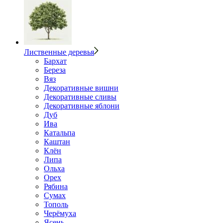
Лиственные деревья
Бархат
Береза
Вяз
Декоративные вишни
Декоративные сливы
Декоративные яблони
Дуб
Ива
Катальпа
Каштан
Клён
Липа
Ольха
Орех
Рябина
Сумах
Тополь
Черёмуха
Ясень