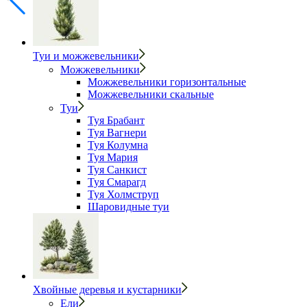
Туи и можжевельники
Можжевельники
Можжевельники горизонтальные
Можжевельники скальные
Туи
Туя Брабант
Туя Вагнери
Туя Колумна
Туя Мария
Туя Санкист
Туя Смарагд
Туя Холмструп
Шаровидные туи
Хвойные деревья и кустарники
Ели