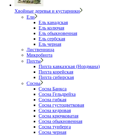
Хвойные деревья и кустарники
Ели
Ель канадская
Ель колючая
Ель обыкновенная
Ель сербская
Ель черная
Лиственница
Микробиота
Пихты
Пихта кавказская (Нордмана)
Пихта корейская
Пихта сибирская
Сосны
Сосна Банкса
Сосна Гельдрейха
Сосна гибкая
Сосна густоцветковая
Сосна кедровая
Сосна крючковатая
Сосна обыкновенная
Сосна тунберга
Сосна черная