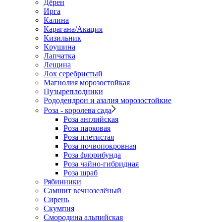
Дёрен
Ирга
Калина
Карагана/Акация
Кизильник
Крушина
Лапчатка
Лещина
Лох серебристый
Магнолия морозостойкая
Пузыреплодники
Рододендрон и азалия морозостойкие
Роза - королева сада
Роза английская
Роза парковая
Роза плетистая
Роза почвопокровная
Роза флорибунда
Роза чайно-гибридная
Роза шраб
Рябинники
Самшит вечнозелёный
Сирень
Скумпия
Смородина альпийская