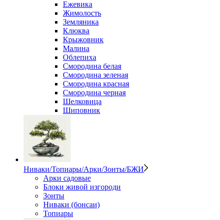
Ежевика
Жимолость
Земляника
Клюква
Крыжовник
Малина
Облепиха
Смородина белая
Смородина зеленая
Смородина красная
Смородина черная
Шелковица
Шиповник
Ниваки/Топиары/Арки/Зонты/БЖИ
Арки садовые
Блоки живой изгороди
Зонты
Ниваки (бонсаи)
Топиары