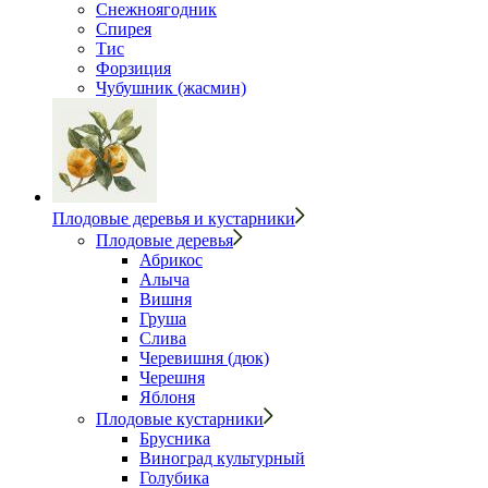
Снежноягодник
Спирея
Тис
Форзиция
Чубушник (жасмин)
Плодовые деревья и кустарники
Плодовые деревья
Абрикос
Алыча
Вишня
Груша
Слива
Черевишня (дюк)
Черешня
Яблоня
Плодовые кустарники
Брусника
Виноград культурный
Голубика