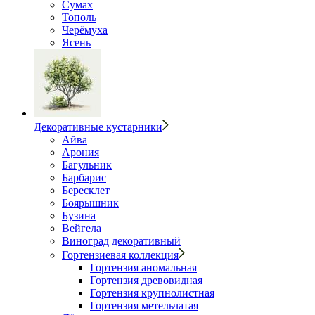
Сумах
Тополь
Черёмуха
Ясень
Декоративные кустарники
Айва
Арония
Багульник
Барбарис
Бересклет
Боярышник
Бузина
Вейгела
Виноград декоративный
Гортензиевая коллекция
Гортензия аномальная
Гортензия древовидная
Гортензия крупнолистная
Гортензия метельчатая