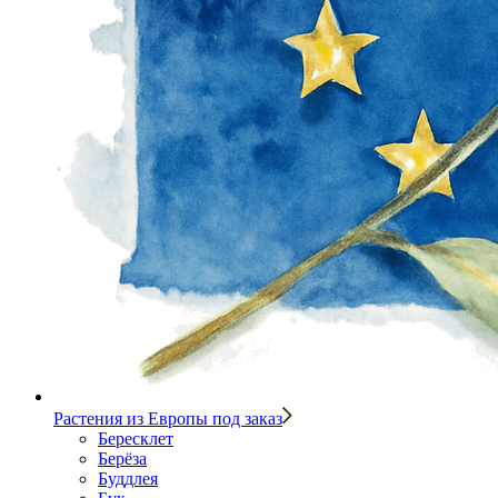
Растения из Европы под заказ
Бересклет
Берёза
Буддлея