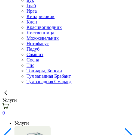
Бук
Граб
Ирга
Кипарисовик
Клен
Красивоплодник
Лиственница
Можжевельник
Нотофагус
Падуб
Самшит
Сосна
Тис
Топиары, Бонсаи
Туя западная Брабант
Туя западная Смарагд
Услуги
0
Услуги