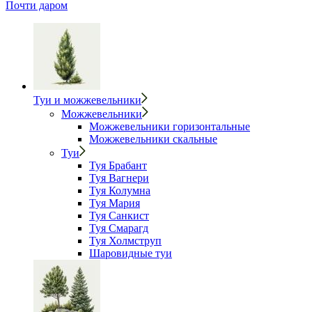
Почти даром
Туи и можжевельники
Можжевельники
Можжевельники горизонтальные
Можжевельники скальные
Туи
Туя Брабант
Туя Вагнери
Туя Колумна
Туя Мария
Туя Санкист
Туя Смарагд
Туя Холмструп
Шаровидные туи