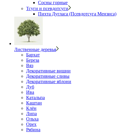
Сосны горные
Тсуги и псевдотсуги
Пихта Дугласа (Псевдотсуга Мензиса)
Лиственные деревья
Бархат
Береза
Вяз
Декоративные вишни
Декоративные сливы
Декоративные яблони
Дуб
Ива
Катальпа
Каштан
Клён
Липа
Ольха
Орех
Рябина