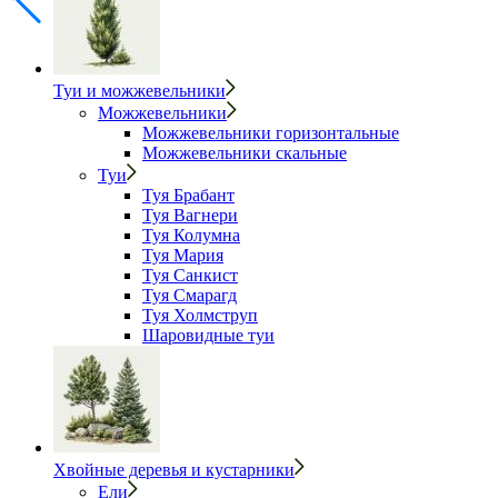
Туи и можжевельники
Можжевельники
Можжевельники горизонтальные
Можжевельники скальные
Туи
Туя Брабант
Туя Вагнери
Туя Колумна
Туя Мария
Туя Санкист
Туя Смарагд
Туя Холмструп
Шаровидные туи
Хвойные деревья и кустарники
Ели