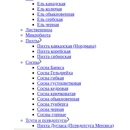
Ель канадская
Ель колючая
Ель обыкновенная
Ель сербская
Ель черная
Лиственница
Микробиота
Пихты
Пихта кавказская (Нордмана)
Пихта корейская
Пихта сибирская
Сосны
Сосна Банкса
Сосна Гельдрейха
Сосна гибкая
Сосна густоцветковая
Сосна кедровая
Сосна крючковатая
Сосна обыкновенная
Сосна тунберга
Сосна черная
Сосны горные
Тсуги и псевдотсуги
Пихта Дугласа (Псевдотсуга Мензиса)