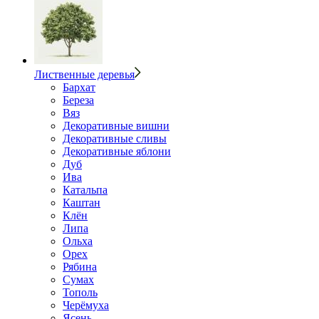
Лиственные деревья
Бархат
Береза
Вяз
Декоративные вишни
Декоративные сливы
Декоративные яблони
Дуб
Ива
Катальпа
Каштан
Клён
Липа
Ольха
Орех
Рябина
Сумах
Тополь
Черёмуха
Ясень