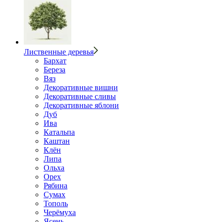
Лиственные деревья
Бархат
Береза
Вяз
Декоративные вишни
Декоративные сливы
Декоративные яблони
Дуб
Ива
Катальпа
Каштан
Клён
Липа
Ольха
Орех
Рябина
Сумах
Тополь
Черёмуха
Ясень