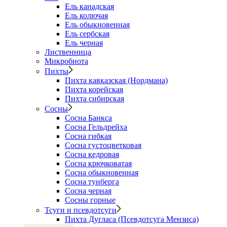
Ель канадская
Ель колючая
Ель обыкновенная
Ель сербская
Ель черная
Лиственница
Микробиота
Пихты
Пихта кавказская (Нордмана)
Пихта корейская
Пихта сибирская
Сосны
Сосна Банкса
Сосна Гельдрейха
Сосна гибкая
Сосна густоцветковая
Сосна кедровая
Сосна крючковатая
Сосна обыкновенная
Сосна тунберга
Сосна черная
Сосны горные
Тсуги и псевдотсуги
Пихта Дугласа (Псевдотсуга Мензиса)