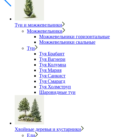
Туи и можжевельники
Можжевельники
Можжевельники горизонтальные
Можжевельники скальные
Туи
Туя Брабант
Туя Вагнери
Туя Колумна
Туя Мария
Туя Санкист
Туя Смарагд
Туя Холмструп
Шаровидные туи
Хвойные деревья и кустарники
Ели