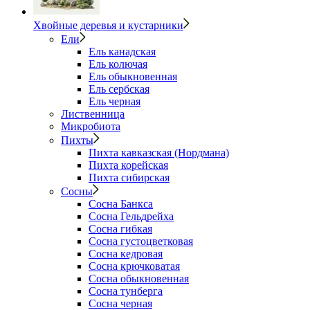
Хвойные деревья и кустарники
Ели
Ель канадская
Ель колючая
Ель обыкновенная
Ель сербская
Ель черная
Лиственница
Микробиота
Пихты
Пихта кавказская (Нордмана)
Пихта корейская
Пихта сибирская
Сосны
Сосна Банкса
Сосна Гельдрейха
Сосна гибкая
Сосна густоцветковая
Сосна кедровая
Сосна крючковатая
Сосна обыкновенная
Сосна тунберга
Сосна черная