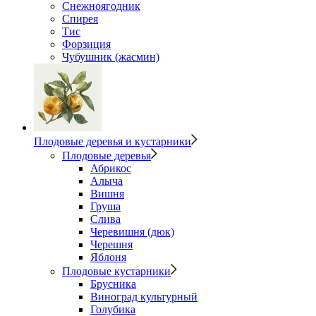
Снежноягодник
Спирея
Тис
Форзиция
Чубушник (жасмин)
Плодовые деревья и кустарники
Плодовые деревья
Абрикос
Алыча
Вишня
Груша
Слива
Черевишня (дюк)
Черешня
Яблоня
Плодовые кустарники
Брусника
Виноград культурный
Голубика