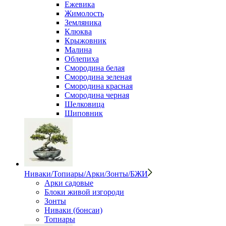
Ежевика
Жимолость
Земляника
Клюква
Крыжовник
Малина
Облепиха
Смородина белая
Смородина зеленая
Смородина красная
Смородина черная
Шелковица
Шиповник
Ниваки/Топиары/Арки/Зонты/БЖИ
Арки садовые
Блоки живой изгороди
Зонты
Ниваки (бонсаи)
Топиары