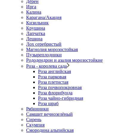
Дёрен
Ирга
Калина
Карагана/Акация
Кизильник
Крушина
Лапчатка
Лещина
Лох серебристый
Магнолия морозостойкая
Пузыреплодники
Рододендрон и азалия морозостойкие
Роза - королева сада
Роза английская
Роза парковая
Роза плетистая
Роза почвопокровная
Роза флорибунда
Роза чайно-гибридная
Роза шраб
Рябинники
Самшит вечнозелёный
Сирень
Скумпия
Смородина альпийская