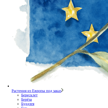
Растения из Европы под заказ
Бересклет
Берёза
Буддлея