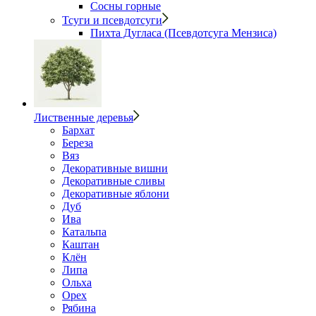
Сосны горные
Тсуги и псевдотсуги
Пихта Дугласа (Псевдотсуга Мензиса)
Лиственные деревья
Бархат
Береза
Вяз
Декоративные вишни
Декоративные сливы
Декоративные яблони
Дуб
Ива
Катальпа
Каштан
Клён
Липа
Ольха
Орех
Рябина