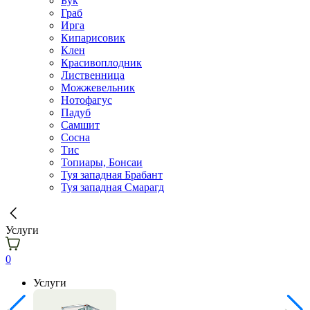
Бук
Граб
Ирга
Кипарисовик
Клен
Красивоплодник
Лиственница
Можжевельник
Нотофагус
Падуб
Самшит
Сосна
Тис
Топиары, Бонсаи
Туя западная Брабант
Туя западная Смарагд
Услуги
0
Услуги