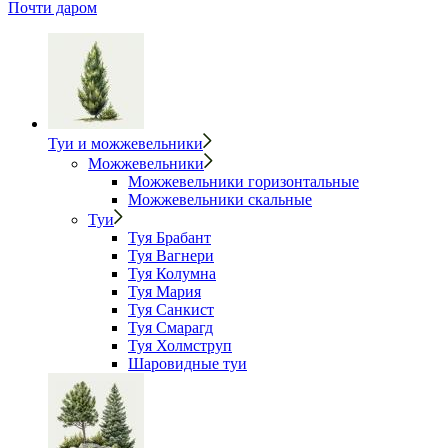
Почти даром
Туи и можжевельники
Можжевельники
Можжевельники горизонтальные
Можжевельники скальные
Туи
Туя Брабант
Туя Вагнери
Туя Колумна
Туя Мария
Туя Санкист
Туя Смарагд
Туя Холмструп
Шаровидные туи