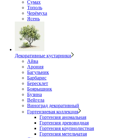
Сумах
Тополь
Черёмуха
Ясень
Декоративные кустарники
Айва
Арония
Багульник
Барбарис
Бересклет
Боярышник
Бузина
Вейгела
Виноград декоративный
Гортензиевая коллекция
Гортензия аномальная
Гортензия древовидная
Гортензия крупнолистная
Гортензия метельчатая