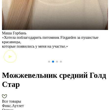
Маша Горбань
А
«Хотела поблагодарить питомник Fixgarden за пушистые
«
красавицы,
э
которые появились у меня на участке.»
Можжевельник средний Голд
Стар
Все товары
Фикс.Аутлет