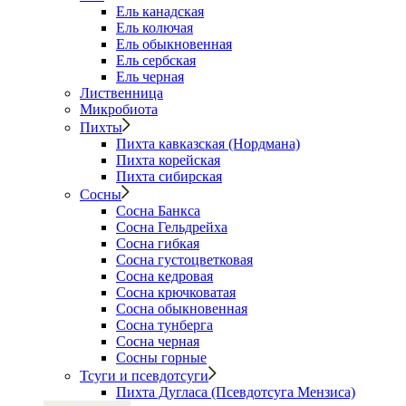
Ель канадская
Ель колючая
Ель обыкновенная
Ель сербская
Ель черная
Лиственница
Микробиота
Пихты
Пихта кавказская (Нордмана)
Пихта корейская
Пихта сибирская
Сосны
Сосна Банкса
Сосна Гельдрейха
Сосна гибкая
Сосна густоцветковая
Сосна кедровая
Сосна крючковатая
Сосна обыкновенная
Сосна тунберга
Сосна черная
Сосны горные
Тсуги и псевдотсуги
Пихта Дугласа (Псевдотсуга Мензиса)