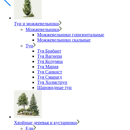
Туи и можжевельники
Можжевельники
Можжевельники горизонтальные
Можжевельники скальные
Туи
Туя Брабант
Туя Вагнери
Туя Колумна
Туя Мария
Туя Санкист
Туя Смарагд
Туя Холмструп
Шаровидные туи
Хвойные деревья и кустарники
Ели