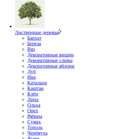
Лиственные деревья
Бархат
Береза
Вяз
Декоративные вишни
Декоративные сливы
Декоративные яблони
Дуб
Ива
Катальпа
Каштан
Клён
Липа
Ольха
Орех
Рябина
Сумах
Тополь
Черёмуха
Ясень