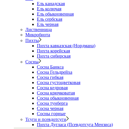
Ель канадская
Ель колючая
Ель обыкновенная
Ель сербская
Ель черная
Лиственница
Микробиота
Пихты
Пихта кавказская (Нордмана)
Пихта корейская
Пихта сибирская
Сосны
Сосна Банкса
Сосна Гельдрейха
Сосна гибкая
Сосна густоцветковая
Сосна кедровая
Сосна крючковатая
Сосна обыкновенная
Сосна тунберга
Сосна черная
Сосны горные
Тсуги и псевдотсуги
Пихта Дугласа (Псевдотсуга Мензиса)