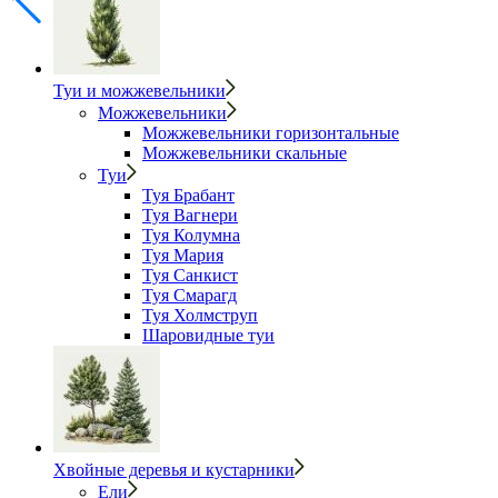
Туи и можжевельники
Можжевельники
Можжевельники горизонтальные
Можжевельники скальные
Туи
Туя Брабант
Туя Вагнери
Туя Колумна
Туя Мария
Туя Санкист
Туя Смарагд
Туя Холмструп
Шаровидные туи
Хвойные деревья и кустарники
Ели