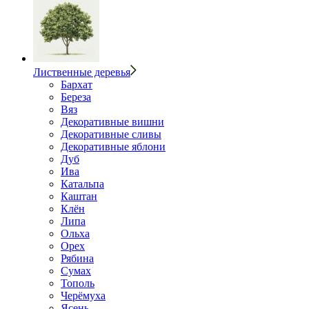
Лиственные деревья
Бархат
Береза
Вяз
Декоративные вишни
Декоративные сливы
Декоративные яблони
Дуб
Ива
Катальпа
Каштан
Клён
Липа
Ольха
Орех
Рябина
Сумах
Тополь
Черёмуха
Ясень