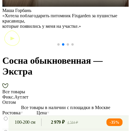
Маша Горбань
А
«Хотела поблагодарить питомник Fixgarden за пушистые
«
красавицы,
э
которые появились у меня на участке.»
Сосна обыкновенная —
Экстра
Все товары
Фикс.Аутлет
Оптом
Все товары в наличии с площадки в Москве
Ростовка
Цена
100-200 см
2 979 ₽
-35%
4 584 ₽