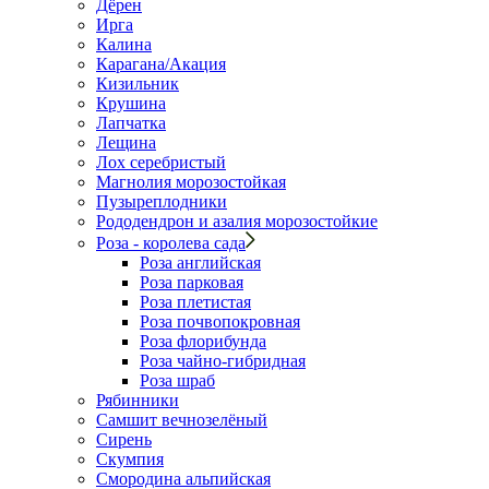
Дёрен
Ирга
Калина
Карагана/Акация
Кизильник
Крушина
Лапчатка
Лещина
Лох серебристый
Магнолия морозостойкая
Пузыреплодники
Рододендрон и азалия морозостойкие
Роза - королева сада
Роза английская
Роза парковая
Роза плетистая
Роза почвопокровная
Роза флорибунда
Роза чайно-гибридная
Роза шраб
Рябинники
Самшит вечнозелёный
Сирень
Скумпия
Смородина альпийская