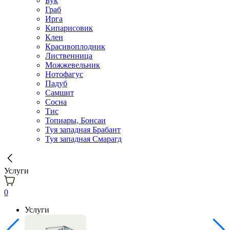
Бук
Граб
Ирга
Кипарисовик
Клен
Красивоплодник
Лиственница
Можжевельник
Нотофагус
Падуб
Самшит
Сосна
Тис
Топиары, Бонсаи
Туя западная Брабант
Туя западная Смарагд
Услуги
0
Услуги