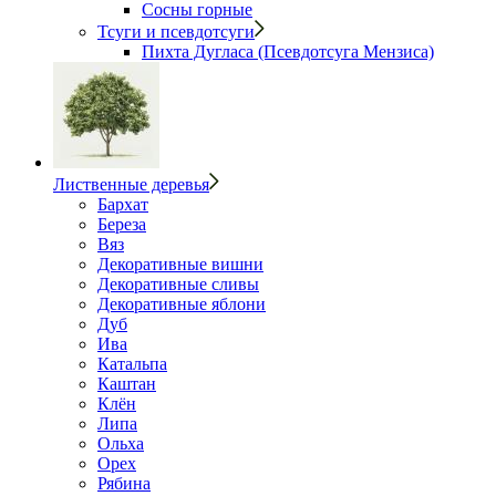
Сосны горные
Тсуги и псевдотсуги
Пихта Дугласа (Псевдотсуга Мензиса)
Лиственные деревья
Бархат
Береза
Вяз
Декоративные вишни
Декоративные сливы
Декоративные яблони
Дуб
Ива
Катальпа
Каштан
Клён
Липа
Ольха
Орех
Рябина