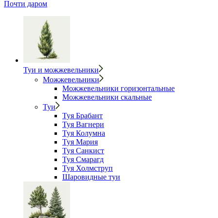
Почти даром
Туи и можжевельники
Можжевельники
Можжевельники горизонтальные
Можжевельники скальные
Туи
Туя Брабант
Туя Вагнери
Туя Колумна
Туя Мария
Туя Санкист
Туя Смарагд
Туя Холмструп
Шаровидные туи