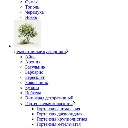
Сумах
Тополь
Черёмуха
Ясень
Декоративные кустарники
Айва
Арония
Багульник
Барбарис
Бересклет
Боярышник
Бузина
Вейгела
Виноград декоративный
Гортензиевая коллекция
Гортензия аномальная
Гортензия древовидная
Гортензия крупнолистная
Гортензия метельчатая