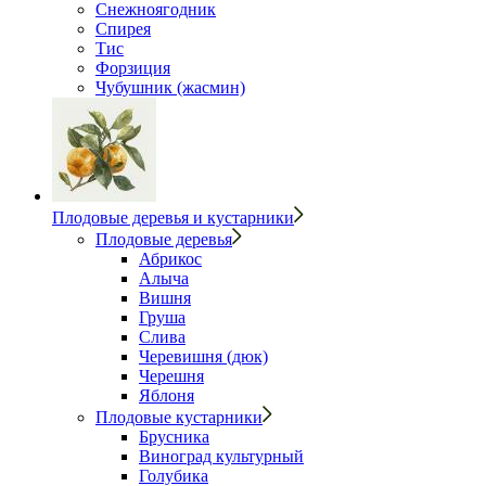
Снежноягодник
Спирея
Тис
Форзиция
Чубушник (жасмин)
Плодовые деревья и кустарники
Плодовые деревья
Абрикос
Алыча
Вишня
Груша
Слива
Черевишня (дюк)
Черешня
Яблоня
Плодовые кустарники
Брусника
Виноград культурный
Голубика