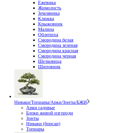
Ежевика
Жимолость
Земляника
Клюква
Крыжовник
Малина
Облепиха
Смородина белая
Смородина зеленая
Смородина красная
Смородина черная
Шелковица
Шиповник
Ниваки/Топиары/Арки/Зонты/БЖИ
Арки садовые
Блоки живой изгороди
Зонты
Ниваки (бонсаи)
Топиары