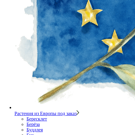
Растения из Европы под заказ
Бересклет
Берёза
Буддлея