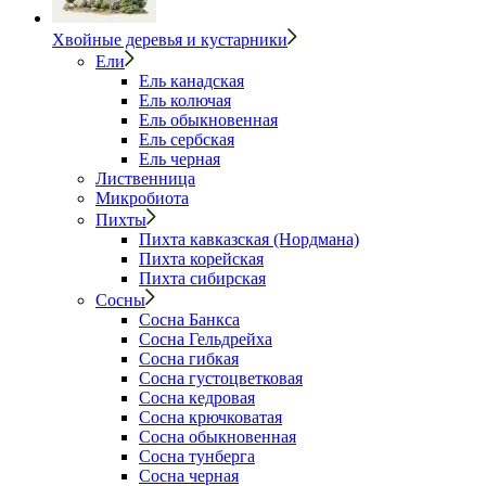
Хвойные деревья и кустарники
Ели
Ель канадская
Ель колючая
Ель обыкновенная
Ель сербская
Ель черная
Лиственница
Микробиота
Пихты
Пихта кавказская (Нордмана)
Пихта корейская
Пихта сибирская
Сосны
Сосна Банкса
Сосна Гельдрейха
Сосна гибкая
Сосна густоцветковая
Сосна кедровая
Сосна крючковатая
Сосна обыкновенная
Сосна тунберга
Сосна черная