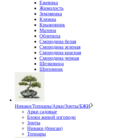
Ежевика
Жимолость
Земляника
Клюква
Крыжовник
Малина
Облепиха
Смородина белая
Смородина зеленая
Смородина красная
Смородина черная
Шелковица
Шиповник
Ниваки/Топиары/Арки/Зонты/БЖИ
Арки садовые
Блоки живой изгороди
Зонты
Ниваки (бонсаи)
Топиары