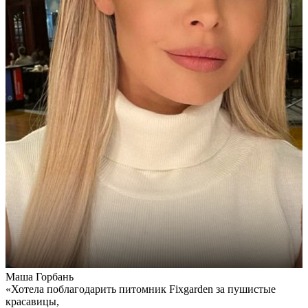
Маша Горбань
А
«Хотела поблагодарить питомник Fixgarden за пушистые
«
красавицы,
э