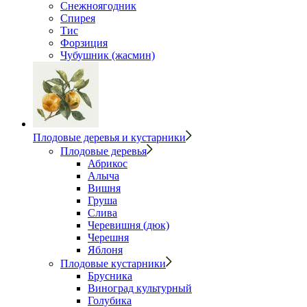
Снежноягодник
Спирея
Тис
Форзиция
Чубушник (жасмин)
Плодовые деревья и кустарники
Плодовые деревья
Абрикос
Алыча
Вишня
Груша
Слива
Черевишня (дюк)
Черешня
Яблоня
Плодовые кустарники
Брусника
Виноград культурный
Голубика