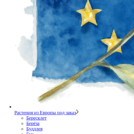
Растения из Европы под заказ
Бересклет
Берёза
Буддлея