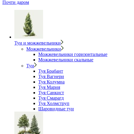
Почти даром
Туи и можжевельники
Можжевельники
Можжевельники горизонтальные
Можжевельники скальные
Туи
Туя Брабант
Туя Вагнери
Туя Колумна
Туя Мария
Туя Санкист
Туя Смарагд
Туя Холмструп
Шаровидные туи