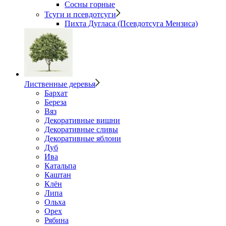
Сосны горные
Тсуги и псевдотсуги
Пихта Дугласа (Псевдотсуга Мензиса)
Лиственные деревья
Бархат
Береза
Вяз
Декоративные вишни
Декоративные сливы
Декоративные яблони
Дуб
Ива
Катальпа
Каштан
Клён
Липа
Ольха
Орех
Рябина