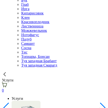
Бук
Граб
Ирга
Кипарисовик
Клен
Красивоплодник
Лиственница
Можжевельник
Нотофагус
Падуб
Самшит
Сосна
Тис
Топиары, Бонсаи
Туя западная Брабант
Туя западная Смарагд
Услуги
0
Услуги