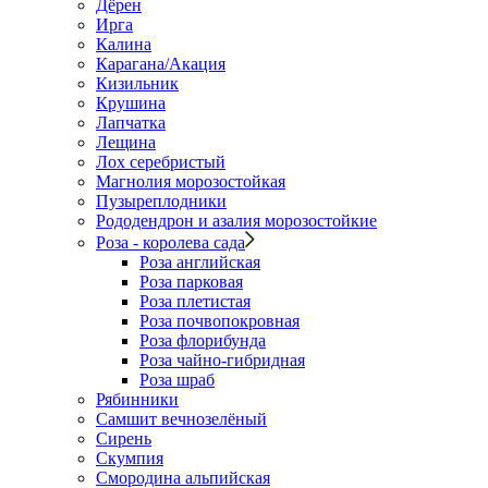
Дёрен
Ирга
Калина
Карагана/Акация
Кизильник
Крушина
Лапчатка
Лещина
Лох серебристый
Магнолия морозостойкая
Пузыреплодники
Рододендрон и азалия морозостойкие
Роза - королева сада
Роза английская
Роза парковая
Роза плетистая
Роза почвопокровная
Роза флорибунда
Роза чайно-гибридная
Роза шраб
Рябинники
Самшит вечнозелёный
Сирень
Скумпия
Смородина альпийская