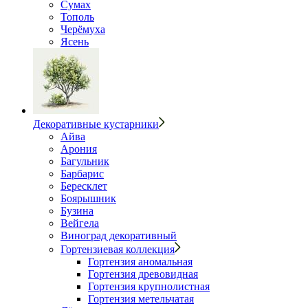
Сумах
Тополь
Черёмуха
Ясень
Декоративные кустарники
Айва
Арония
Багульник
Барбарис
Бересклет
Боярышник
Бузина
Вейгела
Виноград декоративный
Гортензиевая коллекция
Гортензия аномальная
Гортензия древовидная
Гортензия крупнолистная
Гортензия метельчатая