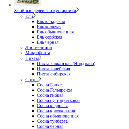
Хвойные деревья и кустарники
Ели
Ель канадская
Ель колючая
Ель обыкновенная
Ель сербская
Ель черная
Лиственница
Микробиота
Пихты
Пихта кавказская (Нордмана)
Пихта корейская
Пихта сибирская
Сосны
Сосна Банкса
Сосна Гельдрейха
Сосна гибкая
Сосна густоцветковая
Сосна кедровая
Сосна крючковатая
Сосна обыкновенная
Сосна тунберга
Сосна черная