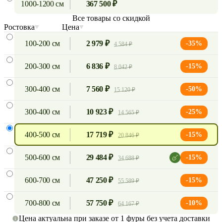
1000-1200 см
367 500 ₽
Все товары со скидкой
Ростовка
Цена
100-200 см
2 979 ₽
-35%
4 584 ₽
200-300 см
6 836 ₽
-15%
8 042 ₽
300-400 см
7 560 ₽
-50%
15 120 ₽
300-400 см
10 923 ₽
-25%
14 565 ₽
400-500 см
17 719 ₽
-15%
20 846 ₽
500-600 см
29 484 ₽
-15%
34 688 ₽
600-700 см
47 250 ₽
-15%
55 589 ₽
700-800 см
57 750 ₽
-10%
64 167 ₽
Цена актуальна при заказе от 1 фуры без учета доставки