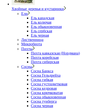
Хвойные деревья и кустарники
Ели
Ель канадская
Ель колючая
Ель обыкновенная
Ель сербская
Ель черная
Лиственница
Микробиота
Пихты
Пихта кавказская (Нордмана)
Пихта корейская
Пихта сибирская
Сосны
Сосна Банкса
Сосна Гельдрейха
Сосна гибкая
Сосна густоцветковая
Сосна кедровая
Сосна крючковатая
Сосна обыкновенная
Сосна тунберга
Сосна черная