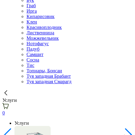
Бук
Граб
Ирга
Кипарисовик
Клен
Красивоплодник
Лиственница
Можжевельник
Нотофагус
Падуб
Самшит
Сосна
Тис
Топиары, Бонсаи
Туя западная Брабант
Туя западная Смарагд
Услуги
0
Услуги