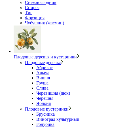
Снежноягодник
Спирея
Тис
Форзиция
Чубушник (жасмин)
Плодовые деревья и кустарники
Плодовые деревья
Абрикос
Алыча
Вишня
Груша
Слива
Черевишня (дюк)
Черешня
Яблоня
Плодовые кустарники
Брусника
Виноград культурный
Голубика