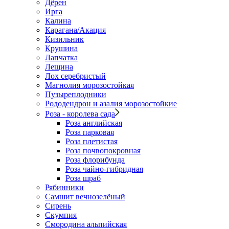
Дёрен
Ирга
Калина
Карагана/Акация
Кизильник
Крушина
Лапчатка
Лещина
Лох серебристый
Магнолия морозостойкая
Пузыреплодники
Рододендрон и азалия морозостойкие
Роза - королева сада
Роза английская
Роза парковая
Роза плетистая
Роза почвопокровная
Роза флорибунда
Роза чайно-гибридная
Роза шраб
Рябинники
Самшит вечнозелёный
Сирень
Скумпия
Смородина альпийская