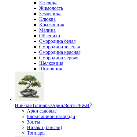
Ежевика
Жимолость
Земляника
Клюква
Крыжовник
Малина
Облепиха
Смородина белая
Смородина зеленая
Смородина красная
Смородина черная
Шелковица
Шиповник
Ниваки/Топиары/Арки/Зонты/БЖИ
Арки садовые
Блоки живой изгороди
Зонты
Ниваки (бонсаи)
Топиары