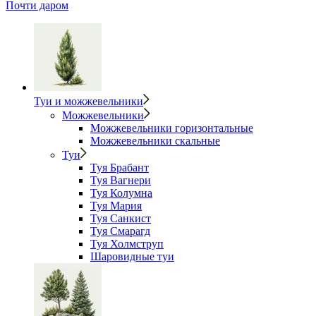
Почти даром
Туи и можжевельники
Можжевельники
Можжевельники горизонтальные
Можжевельники скальные
Туи
Туя Брабант
Туя Вагнери
Туя Колумна
Туя Мария
Туя Санкист
Туя Смарагд
Туя Холмструп
Шаровидные туи