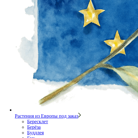
Растения из Европы под заказ
Бересклет
Берёза
Буддлея