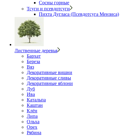
Сосны горные
Тсуги и псевдотсуги
Пихта Дугласа (Псевдотсуга Мензиса)
Лиственные деревья
Бархат
Береза
Вяз
Декоративные вишни
Декоративные сливы
Декоративные яблони
Дуб
Ива
Катальпа
Каштан
Клён
Липа
Ольха
Орех
Рябина