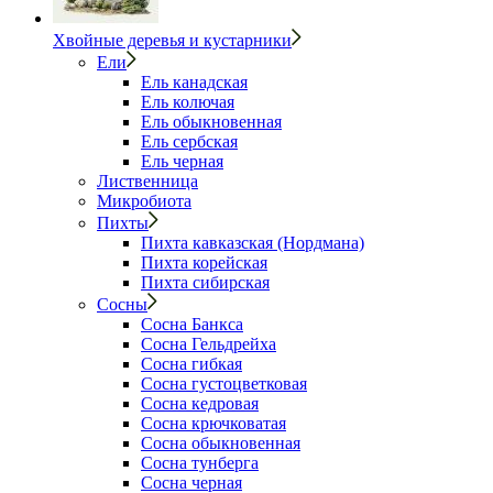
Хвойные деревья и кустарники
Ели
Ель канадская
Ель колючая
Ель обыкновенная
Ель сербская
Ель черная
Лиственница
Микробиота
Пихты
Пихта кавказская (Нордмана)
Пихта корейская
Пихта сибирская
Сосны
Сосна Банкса
Сосна Гельдрейха
Сосна гибкая
Сосна густоцветковая
Сосна кедровая
Сосна крючковатая
Сосна обыкновенная
Сосна тунберга
Сосна черная