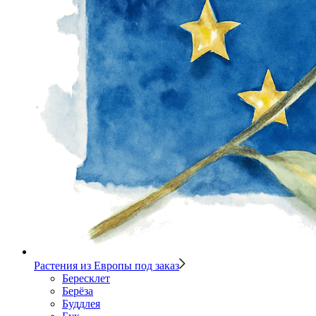
Растения из Европы под заказ
Бересклет
Берёза
Буддлея