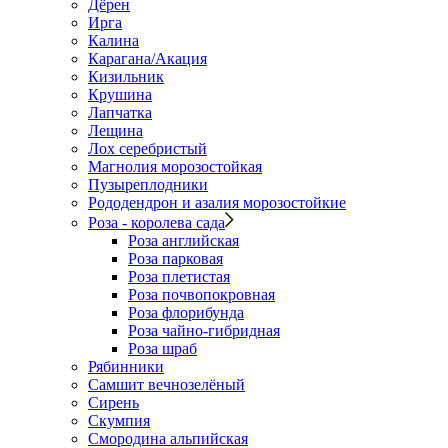
Дёрен
Ирга
Калина
Карагана/Акация
Кизильник
Крушина
Лапчатка
Лещина
Лох серебристый
Магнолия морозостойкая
Пузыреплодники
Рододендрон и азалия морозостойкие
Роза - королева сада
Роза английская
Роза парковая
Роза плетистая
Роза почвопокровная
Роза флорибунда
Роза чайно-гибридная
Роза шраб
Рябинники
Самшит вечнозелёный
Сирень
Скумпия
Смородина альпийская