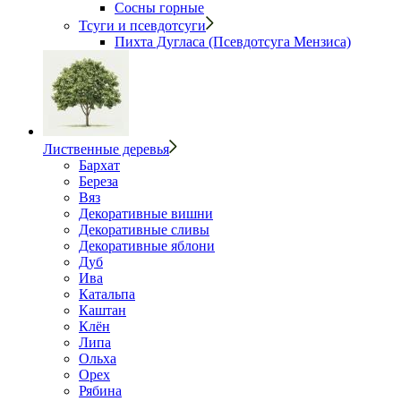
Сосны горные
Тсуги и псевдотсуги
Пихта Дугласа (Псевдотсуга Мензиса)
Лиственные деревья
Бархат
Береза
Вяз
Декоративные вишни
Декоративные сливы
Декоративные яблони
Дуб
Ива
Катальпа
Каштан
Клён
Липа
Ольха
Орех
Рябина