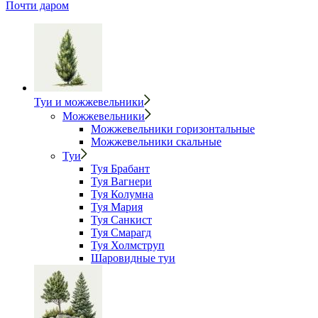
Почти даром
Туи и можжевельники
Можжевельники
Можжевельники горизонтальные
Можжевельники скальные
Туи
Туя Брабант
Туя Вагнери
Туя Колумна
Туя Мария
Туя Санкист
Туя Смарагд
Туя Холмструп
Шаровидные туи