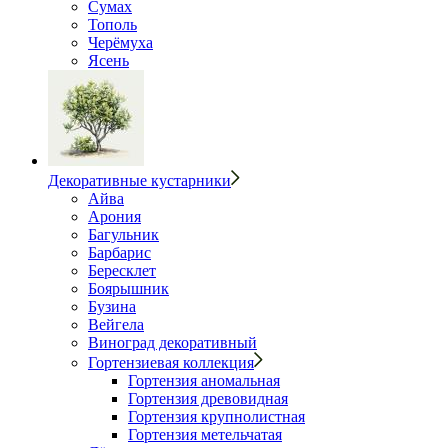
Сумах
Тополь
Черёмуха
Ясень
Декоративные кустарники
Айва
Арония
Багульник
Барбарис
Бересклет
Боярышник
Бузина
Вейгела
Виноград декоративный
Гортензиевая коллекция
Гортензия аномальная
Гортензия древовидная
Гортензия крупнолистная
Гортензия метельчатая