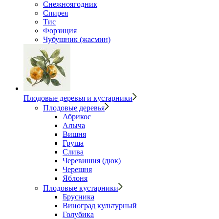
Снежноягодник
Спирея
Тис
Форзиция
Чубушник (жасмин)
Плодовые деревья и кустарники
Плодовые деревья
Абрикос
Алыча
Вишня
Груша
Слива
Черевишня (дюк)
Черешня
Яблоня
Плодовые кустарники
Брусника
Виноград культурный
Голубика