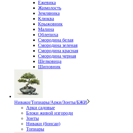
Ежевика
Жимолость
Земляника
Клюква
Крыжовник
Малина
Облепиха
Смородина белая
Смородина зеленая
Смородина красная
Смородина черная
Шелковица
Шиповник
Ниваки/Топиары/Арки/Зонты/БЖИ
Арки садовые
Блоки живой изгороди
Зонты
Ниваки (бонсаи)
Топиары