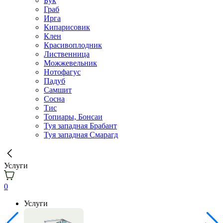
Бук
Граб
Ирга
Кипарисовик
Клен
Красивоплодник
Лиственница
Можжевельник
Нотофагус
Падуб
Самшит
Сосна
Тис
Топиары, Бонсаи
Туя западная Брабант
Туя западная Смарагд
Услуги
0
Услуги