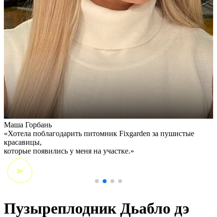
Маша Горбань
А
«Хотела поблагодарить питомник Fixgarden за пушистые
«
красавицы,
э
которые появились у меня на участке.»
Пузыреплодник Дьабло дэ