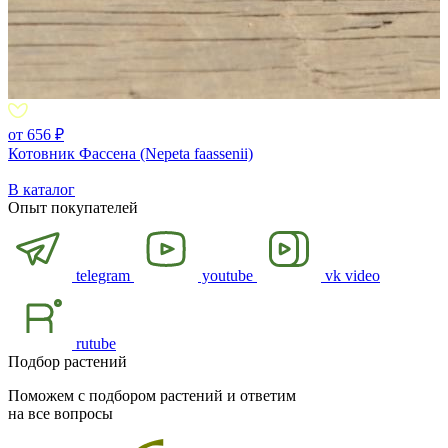
от 656 ₽
Котовник Фассена (Nepeta faassenii)
В каталог
Опыт покупателей
telegram
youtube
vk video
rutube
Подбор растений
Поможем с подбором растений и ответим
на все вопросы