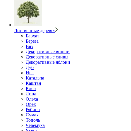
Лиственные деревья
Бархат
Береза
Вяз
Декоративные вишни
Декоративные сливы
Декоративные яблони
Дуб
Ива
Катальпа
Каштан
Клён
Липа
Ольха
Орех
Рябина
Сумах
Тополь
Черёмуха
Ясень