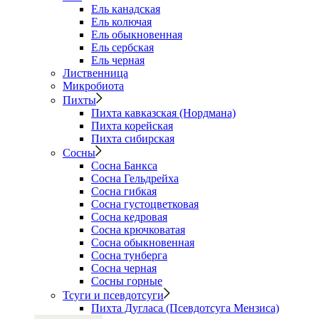
Ель канадская
Ель колючая
Ель обыкновенная
Ель сербская
Ель черная
Лиственница
Микробиота
Пихты
Пихта кавказская (Нордмана)
Пихта корейская
Пихта сибирская
Сосны
Сосна Банкса
Сосна Гельдрейха
Сосна гибкая
Сосна густоцветковая
Сосна кедровая
Сосна крючковатая
Сосна обыкновенная
Сосна тунберга
Сосна черная
Сосны горные
Тсуги и псевдотсуги
Пихта Дугласа (Псевдотсуга Мензиса)