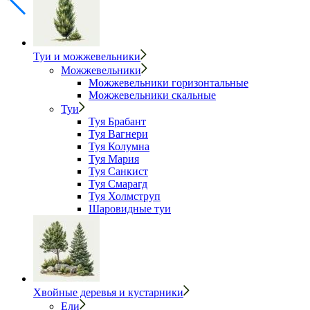
Туи и можжевельники
Можжевельники
Можжевельники горизонтальные
Можжевельники скальные
Туи
Туя Брабант
Туя Вагнери
Туя Колумна
Туя Мария
Туя Санкист
Туя Смарагд
Туя Холмструп
Шаровидные туи
Хвойные деревья и кустарники
Ели