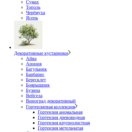
Сумах
Тополь
Черёмуха
Ясень
Декоративные кустарники
Айва
Арония
Багульник
Барбарис
Бересклет
Боярышник
Бузина
Вейгела
Виноград декоративный
Гортензиевая коллекция
Гортензия аномальная
Гортензия древовидная
Гортензия крупнолистная
Гортензия метельчатая