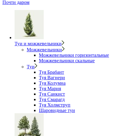
Почти даром
Туи и можжевельники
Можжевельники
Можжевельники горизонтальные
Можжевельники скальные
Туи
Туя Брабант
Туя Вагнери
Туя Колумна
Туя Мария
Туя Санкист
Туя Смарагд
Туя Холмструп
Шаровидные туи