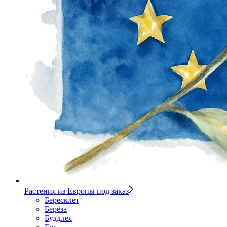
Растения из Европы под заказ
Бересклет
Берёза
Буддлея