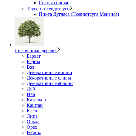
Сосны горные
Тсуги и псевдотсуги
Пихта Дугласа (Псевдотсуга Мензиса)
Лиственные деревья
Бархат
Береза
Вяз
Декоративные вишни
Декоративные сливы
Декоративные яблони
Дуб
Ива
Катальпа
Каштан
Клён
Липа
Ольха
Орех
Рябина