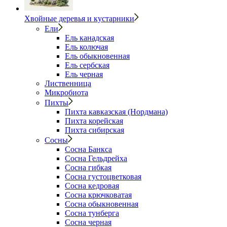
Хвойные деревья и кустарники
Ели
Ель канадская
Ель колючая
Ель обыкновенная
Ель сербская
Ель черная
Лиственница
Микробиота
Пихты
Пихта кавказская (Нордмана)
Пихта корейская
Пихта сибирская
Сосны
Сосна Банкса
Сосна Гельдрейха
Сосна гибкая
Сосна густоцветковая
Сосна кедровая
Сосна крючковатая
Сосна обыкновенная
Сосна тунберга
Сосна черная