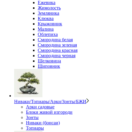
Ежевика
Жимолость
Земляника
Клюква
Крыжовник
Малина
Облепиха
Смородина белая
Смородина зеленая
Смородина красная
Смородина черная
Шелковица
Шиповник
Ниваки/Топиары/Арки/Зонты/БЖИ
Арки садовые
Блоки живой изгороди
Зонты
Ниваки (бонсаи)
Топиары