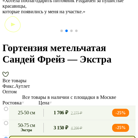
«Хотела поблагодарить питомник Fixgarden за пушистые
«
красавицы,
э
которые появились у меня на участке.»
Гортензия метельчатая
Сандей Фрейз — Экстра
Все товары
Фикс.Аутлет
Оптом
Все товары в наличии с площадки в Москве
Ростовка
Цена
25-50 см
1 706 ₽
-25%
2 275 ₽
50-75 см
3 150 ₽
-25%
4 200 ₽
экстра