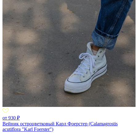
от 930 ₽
Вейник остроцветковый Карл Фоерстер (Calamagrostis
acutiflora "Karl Foerster")