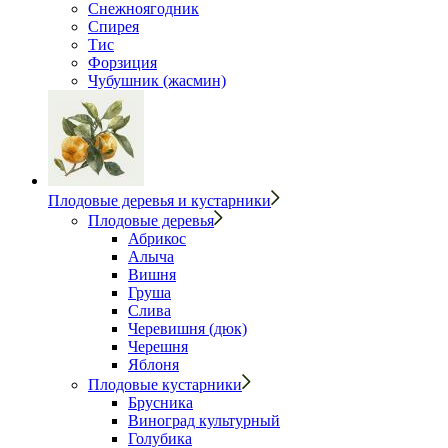
Снежноягодник
Спирея
Тис
Форзиция
Чубушник (жасмин)
Плодовые деревья и кустарники
Плодовые деревья
Абрикос
Алыча
Вишня
Груша
Слива
Черевишня (дюк)
Черешня
Яблоня
Плодовые кустарники
Брусника
Виноград культурный
Голубика