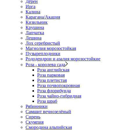
Дёрен
Ирга
Калина
Карагана/Акация
Кизильник
Крушина
Лапчатка
Лещина
Лох серебристый
Магнолия морозостойкая
Пузыреплодники
Рододендрон и азалия морозостойкие
Роза - королева сада
Роза английская
Роза парковая
Роза плетистая
Роза почвопокровная
Роза флорибунда
Роза чайно-гибридная
Роза шраб
Рябинники
Самшит вечнозелёный
Сирень
Скумпия
Смородина альпийская