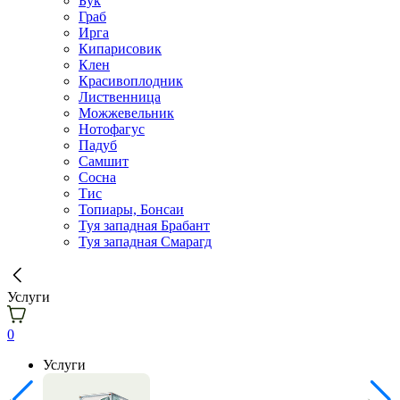
Бук
Граб
Ирга
Кипарисовик
Клен
Красивоплодник
Лиственница
Можжевельник
Нотофагус
Падуб
Самшит
Сосна
Тис
Топиары, Бонсаи
Туя западная Брабант
Туя западная Смарагд
Услуги
0
Услуги