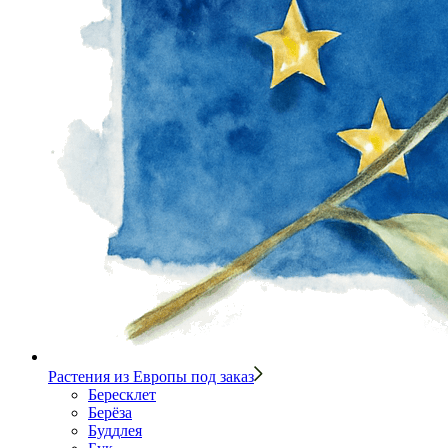
Растения из Европы под заказ
Бересклет
Берёза
Буддлея