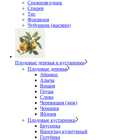
Снежноягодник
Спирея
Тис
Форзиция
Чубушник (жасмин)
Плодовые деревья и кустарники
Плодовые деревья
Абрикос
Алыча
Вишня
Груша
Слива
Черевишня (дюк)
Черешня
Яблоня
Плодовые кустарники
Брусника
Виноград культурный
Голубика