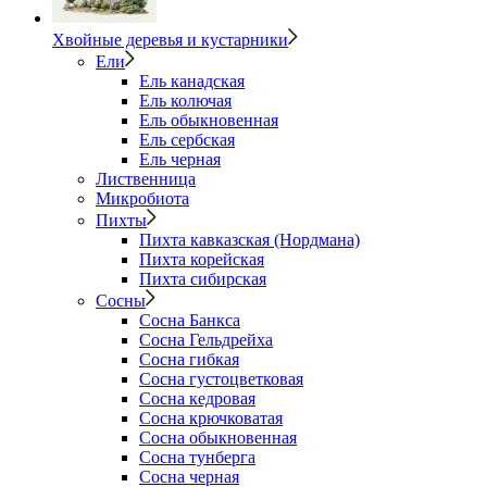
Хвойные деревья и кустарники
Ели
Ель канадская
Ель колючая
Ель обыкновенная
Ель сербская
Ель черная
Лиственница
Микробиота
Пихты
Пихта кавказская (Нордмана)
Пихта корейская
Пихта сибирская
Сосны
Сосна Банкса
Сосна Гельдрейха
Сосна гибкая
Сосна густоцветковая
Сосна кедровая
Сосна крючковатая
Сосна обыкновенная
Сосна тунберга
Сосна черная