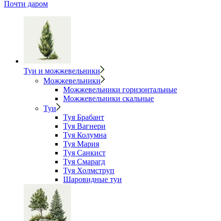
Почти даром
Туи и можжевельники
Можжевельники
Можжевельники горизонтальные
Можжевельники скальные
Туи
Туя Брабант
Туя Вагнери
Туя Колумна
Туя Мария
Туя Санкист
Туя Смарагд
Туя Холмструп
Шаровидные туи