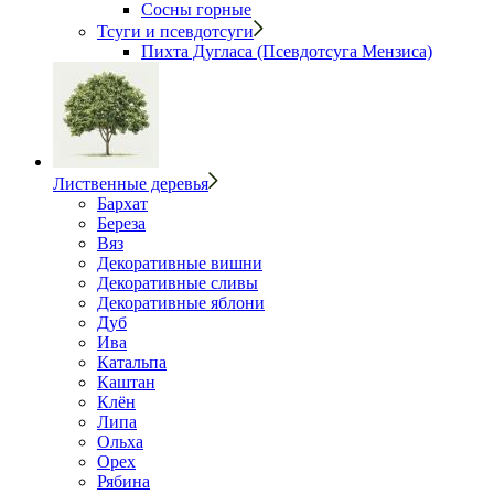
Сосны горные
Тсуги и псевдотсуги
Пихта Дугласа (Псевдотсуга Мензиса)
Лиственные деревья
Бархат
Береза
Вяз
Декоративные вишни
Декоративные сливы
Декоративные яблони
Дуб
Ива
Катальпа
Каштан
Клён
Липа
Ольха
Орех
Рябина