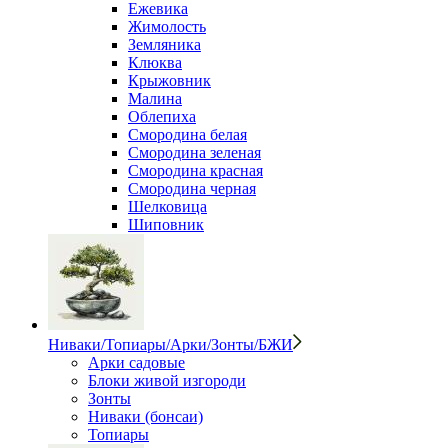
Ежевика
Жимолость
Земляника
Клюква
Крыжовник
Малина
Облепиха
Смородина белая
Смородина зеленая
Смородина красная
Смородина черная
Шелковица
Шиповник
Ниваки/Топиары/Арки/Зонты/БЖИ
Арки садовые
Блоки живой изгороди
Зонты
Ниваки (бонсаи)
Топиары