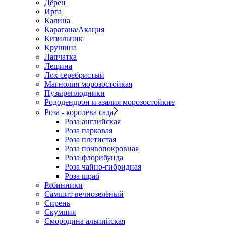
Дёрен
Ирга
Калина
Карагана/Акация
Кизильник
Крушина
Лапчатка
Лещина
Лох серебристый
Магнолия морозостойкая
Пузыреплодники
Рододендрон и азалия морозостойкие
Роза - королева сада
Роза английская
Роза парковая
Роза плетистая
Роза почвопокровная
Роза флорибунда
Роза чайно-гибридная
Роза шраб
Рябинники
Самшит вечнозелёный
Сирень
Скумпия
Смородина альпийская