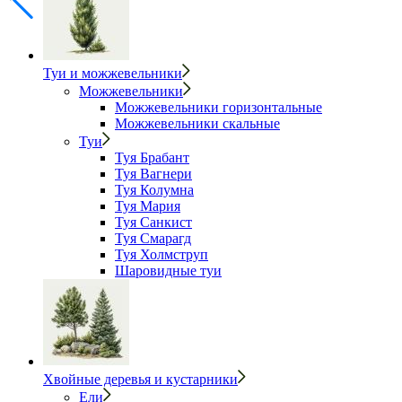
Туи и можжевельники
Можжевельники
Можжевельники горизонтальные
Можжевельники скальные
Туи
Туя Брабант
Туя Вагнери
Туя Колумна
Туя Мария
Туя Санкист
Туя Смарагд
Туя Холмструп
Шаровидные туи
Хвойные деревья и кустарники
Ели