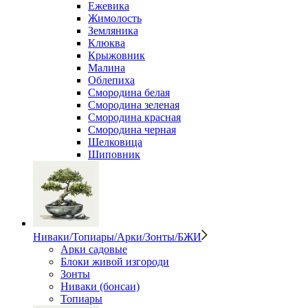
Ежевика
Жимолость
Земляника
Клюква
Крыжовник
Малина
Облепиха
Смородина белая
Смородина зеленая
Смородина красная
Смородина черная
Шелковица
Шиповник
Ниваки/Топиары/Арки/Зонты/БЖИ
Арки садовые
Блоки живой изгороди
Зонты
Ниваки (бонсаи)
Топиары