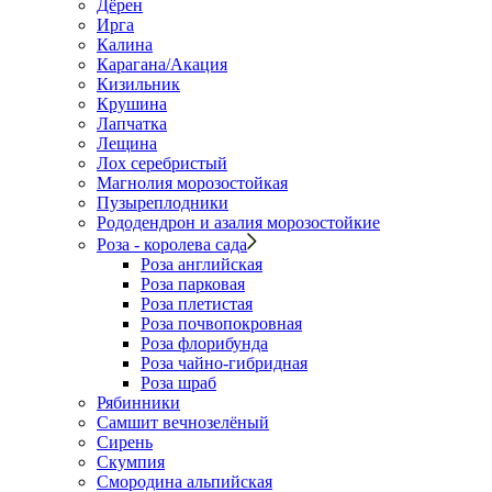
Дёрен
Ирга
Калина
Карагана/Акация
Кизильник
Крушина
Лапчатка
Лещина
Лох серебристый
Магнолия морозостойкая
Пузыреплодники
Рододендрон и азалия морозостойкие
Роза - королева сада
Роза английская
Роза парковая
Роза плетистая
Роза почвопокровная
Роза флорибунда
Роза чайно-гибридная
Роза шраб
Рябинники
Самшит вечнозелёный
Сирень
Скумпия
Смородина альпийская