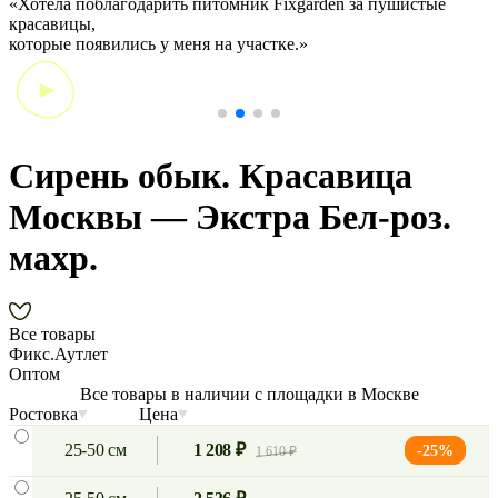
«Хотела поблагодарить питомник Fixgarden за пушистые
«
красавицы,
э
которые появились у меня на участке.»
Сирень обык. Красавица
Москвы — Экстра Бел-роз.
махр.
Все товары
Фикс.Аутлет
Оптом
Все товары в наличии с площадки в Москве
Ростовка
Цена
25-50 см
1 208 ₽
-25%
1 610 ₽