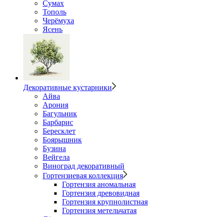
Сумах
Тополь
Черёмуха
Ясень
Декоративные кустарники
Айва
Арония
Багульник
Барбарис
Бересклет
Боярышник
Бузина
Вейгела
Виноград декоративный
Гортензиевая коллекция
Гортензия аномальная
Гортензия древовидная
Гортензия крупнолистная
Гортензия метельчатая