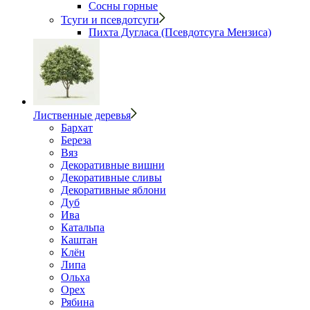
Сосны горные
Тсуги и псевдотсуги
Пихта Дугласа (Псевдотсуга Мензиса)
Лиственные деревья
Бархат
Береза
Вяз
Декоративные вишни
Декоративные сливы
Декоративные яблони
Дуб
Ива
Катальпа
Каштан
Клён
Липа
Ольха
Орех
Рябина