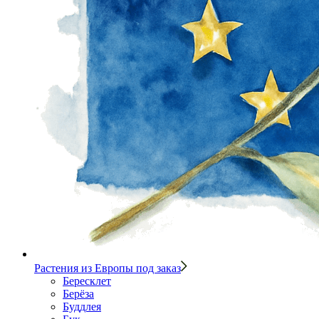
Растения из Европы под заказ
Бересклет
Берёза
Буддлея