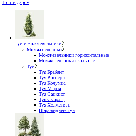
Почти даром
Туи и можжевельники
Можжевельники
Можжевельники горизонтальные
Можжевельники скальные
Туи
Туя Брабант
Туя Вагнери
Туя Колумна
Туя Мария
Туя Санкист
Туя Смарагд
Туя Холмструп
Шаровидные туи