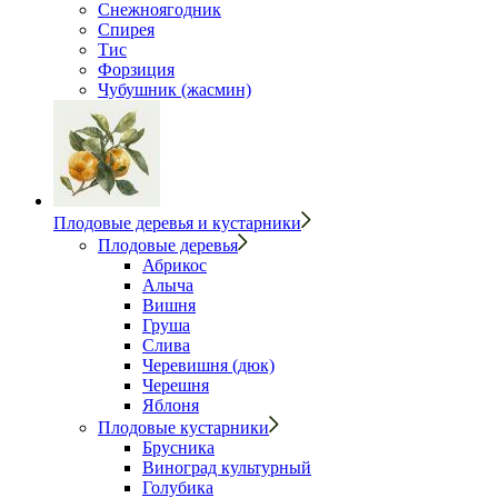
Снежноягодник
Спирея
Тис
Форзиция
Чубушник (жасмин)
Плодовые деревья и кустарники
Плодовые деревья
Абрикос
Алыча
Вишня
Груша
Слива
Черевишня (дюк)
Черешня
Яблоня
Плодовые кустарники
Брусника
Виноград культурный
Голубика