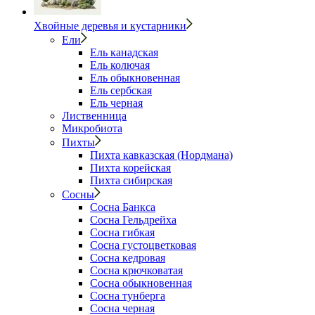
Хвойные деревья и кустарники
Ели
Ель канадская
Ель колючая
Ель обыкновенная
Ель сербская
Ель черная
Лиственница
Микробиота
Пихты
Пихта кавказская (Нордмана)
Пихта корейская
Пихта сибирская
Сосны
Сосна Банкса
Сосна Гельдрейха
Сосна гибкая
Сосна густоцветковая
Сосна кедровая
Сосна крючковатая
Сосна обыкновенная
Сосна тунберга
Сосна черная