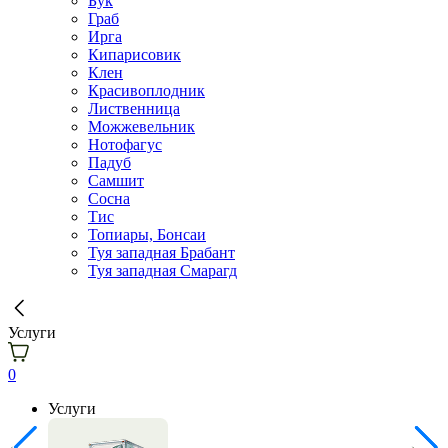
Бук
Граб
Ирга
Кипарисовик
Клен
Красивоплодник
Лиственница
Можжевельник
Нотофагус
Падуб
Самшит
Сосна
Тис
Топиары, Бонсаи
Туя западная Брабант
Туя западная Смарагд
Услуги
0
Услуги