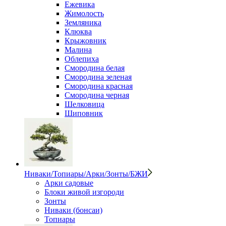
Ежевика
Жимолость
Земляника
Клюква
Крыжовник
Малина
Облепиха
Смородина белая
Смородина зеленая
Смородина красная
Смородина черная
Шелковица
Шиповник
Ниваки/Топиары/Арки/Зонты/БЖИ
Арки садовые
Блоки живой изгороди
Зонты
Ниваки (бонсаи)
Топиары