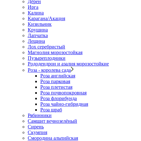
Дёрен
Ирга
Калина
Карагана/Акация
Кизильник
Крушина
Лапчатка
Лещина
Лох серебристый
Магнолия морозостойкая
Пузыреплодники
Рододендрон и азалия морозостойкие
Роза - королева сада
Роза английская
Роза парковая
Роза плетистая
Роза почвопокровная
Роза флорибунда
Роза чайно-гибридная
Роза шраб
Рябинники
Самшит вечнозелёный
Сирень
Скумпия
Смородина альпийская