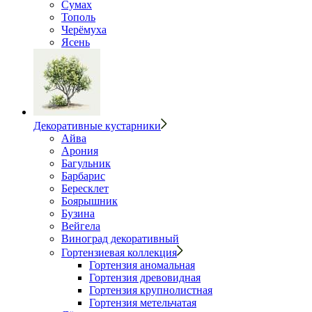
Сумах
Тополь
Черёмуха
Ясень
Декоративные кустарники
Айва
Арония
Багульник
Барбарис
Бересклет
Боярышник
Бузина
Вейгела
Виноград декоративный
Гортензиевая коллекция
Гортензия аномальная
Гортензия древовидная
Гортензия крупнолистная
Гортензия метельчатая