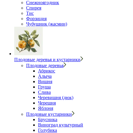
Снежноягодник
Спирея
Тис
Форзиция
Чубушник (жасмин)
Плодовые деревья и кустарники
Плодовые деревья
Абрикос
Алыча
Вишня
Груша
Слива
Черевишня (дюк)
Черешня
Яблоня
Плодовые кустарники
Брусника
Виноград культурный
Голубика