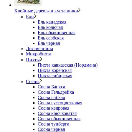
Хвойные деревья и кустарники
Ели
Ель канадская
Ель колючая
Ель обыкновенная
Ель сербская
Ель черная
Лиственница
Микробиота
Пихты
Пихта кавказская (Нордмана)
Пихта корейская
Пихта сибирская
Сосны
Сосна Банкса
Сосна Гельдрейха
Сосна гибкая
Сосна густоцветковая
Сосна кедровая
Сосна крючковатая
Сосна обыкновенная
Сосна тунберга
Сосна черная