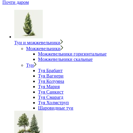
Почти даром
Туи и можжевельники
Можжевельники
Можжевельники горизонтальные
Можжевельники скальные
Туи
Туя Брабант
Туя Вагнери
Туя Колумна
Туя Мария
Туя Санкист
Туя Смарагд
Туя Холмструп
Шаровидные туи