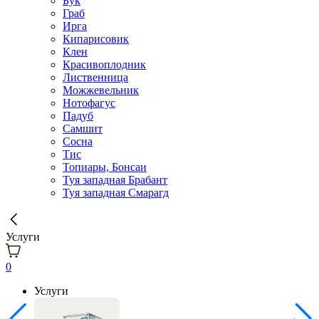
Бук
Граб
Ирга
Кипарисовик
Клен
Красивоплодник
Лиственница
Можжевельник
Нотофагус
Падуб
Самшит
Сосна
Тис
Топиары, Бонсаи
Туя западная Брабант
Туя западная Смарагд
Услуги
0
Услуги