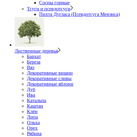
Сосны горные
Тсуги и псевдотсуги
Пихта Дугласа (Псевдотсуга Мензиса)
Лиственные деревья
Бархат
Береза
Вяз
Декоративные вишни
Декоративные сливы
Декоративные яблони
Дуб
Ива
Катальпа
Каштан
Клён
Липа
Ольха
Орех
Рябина