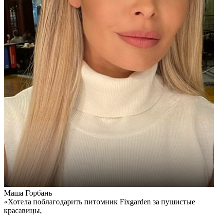
Маша Горбань
А
«Хотела поблагодарить питомник Fixgarden за пушистые
«
красавицы,
э