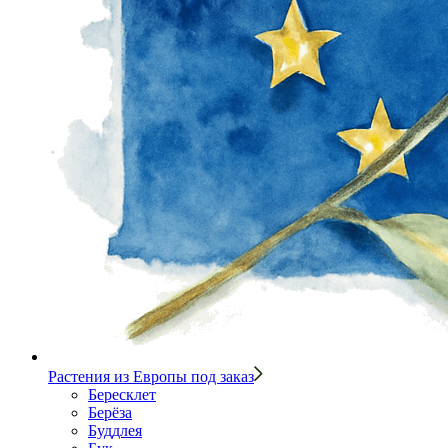
Растения из Европы под заказ
Бересклет
Берёза
Буддлея