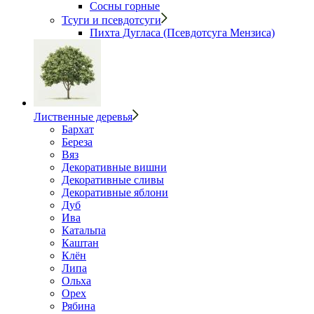
Сосны горные
Тсуги и псевдотсуги
Пихта Дугласа (Псевдотсуга Мензиса)
Лиственные деревья
Бархат
Береза
Вяз
Декоративные вишни
Декоративные сливы
Декоративные яблони
Дуб
Ива
Катальпа
Каштан
Клён
Липа
Ольха
Орех
Рябина