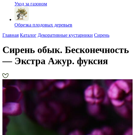
Уход за газоном
Обрезка плодовых деревьев
Главная
Каталог
Декоративные кустарники
Сирень
Сирень обык. Бесконечность
— Экстра Ажур. фуксия