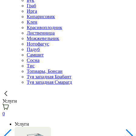
Бук
Граб
Ирга
Кипарисовик
Клен
Красивоплодник
Лиственница
Можжевельник
Нотофагус
Падуб
Самшит
Сосна
Тис
Топиары, Бонсаи
Туя западная Брабант
Туя западная Смарагд
Услуги
0
Услуги