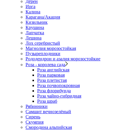
Дёрен
Ирга
Калина
Карагана/Акация
Кизильник
Крушина
Лапчатка
Лещина
Лох серебристый
Магнолия морозостойкая
Пузыреплодники
Рододендрон и азалия морозостойкие
Роза - королева сада
Роза английская
Роза парковая
Роза плетистая
Роза почвопокровная
Роза флорибунда
Роза чайно-гибридная
Роза шраб
Рябинники
Самшит вечнозелёный
Сирень
Скумпия
Смородина альпийская