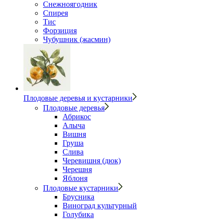
Снежноягодник
Спирея
Тис
Форзиция
Чубушник (жасмин)
Плодовые деревья и кустарники
Плодовые деревья
Абрикос
Алыча
Вишня
Груша
Слива
Черевишня (дюк)
Черешня
Яблоня
Плодовые кустарники
Брусника
Виноград культурный
Голубика