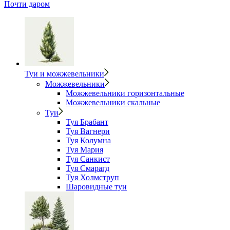
Почти даром
Туи и можжевельники
Можжевельники
Можжевельники горизонтальные
Можжевельники скальные
Туи
Туя Брабант
Туя Вагнери
Туя Колумна
Туя Мария
Туя Санкист
Туя Смарагд
Туя Холмструп
Шаровидные туи