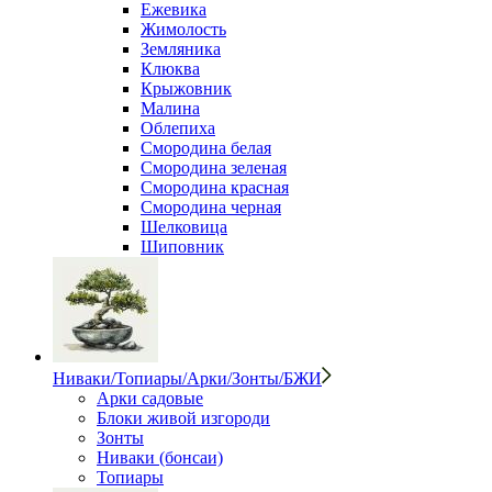
Ежевика
Жимолость
Земляника
Клюква
Крыжовник
Малина
Облепиха
Смородина белая
Смородина зеленая
Смородина красная
Смородина черная
Шелковица
Шиповник
Ниваки/Топиары/Арки/Зонты/БЖИ
Арки садовые
Блоки живой изгороди
Зонты
Ниваки (бонсаи)
Топиары