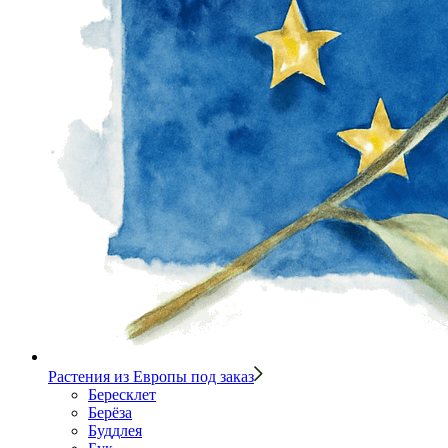
Растения из Европы под заказ
Бересклет
Берёза
Буддлея