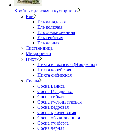
Хвойные деревья и кустарники
Ели
Ель канадская
Ель колючая
Ель обыкновенная
Ель сербская
Ель черная
Лиственница
Микробиота
Пихты
Пихта кавказская (Нордмана)
Пихта корейская
Пихта сибирская
Сосны
Сосна Банкса
Сосна Гельдрейха
Сосна гибкая
Сосна густоцветковая
Сосна кедровая
Сосна крючковатая
Сосна обыкновенная
Сосна тунберга
Сосна черная