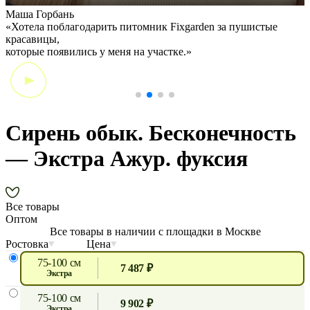
Маша Горбань
А
«Хотела поблагодарить питомник Fixgarden за пушистые
«
красавицы,
э
которые появились у меня на участке.»
Сирень обык. Бесконечность
— Экстра Ажур. фуксия
Все товары
Оптом
Все товары в наличии с площадки в Москве
Ростовка
Цена
75-100 см
7 487 ₽
экстра
75-100 см
9 902 ₽
экстра