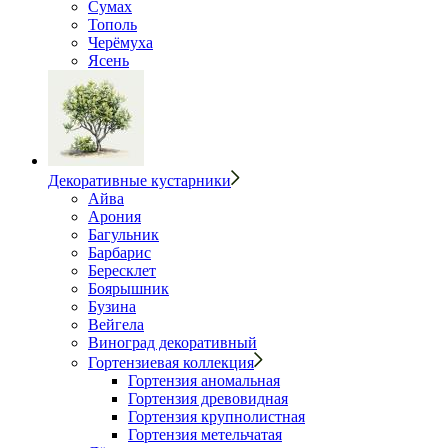
Сумах
Тополь
Черёмуха
Ясень
Декоративные кустарники
Айва
Арония
Багульник
Барбарис
Бересклет
Боярышник
Бузина
Вейгела
Виноград декоративный
Гортензиевая коллекция
Гортензия аномальная
Гортензия древовидная
Гортензия крупнолистная
Гортензия метельчатая