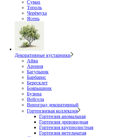
Сумах
Тополь
Черёмуха
Ясень
Декоративные кустарники
Айва
Арония
Багульник
Барбарис
Бересклет
Боярышник
Бузина
Вейгела
Виноград декоративный
Гортензиевая коллекция
Гортензия аномальная
Гортензия древовидная
Гортензия крупнолистная
Гортензия метельчатая