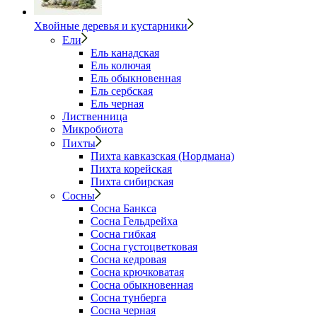
Хвойные деревья и кустарники
Ели
Ель канадская
Ель колючая
Ель обыкновенная
Ель сербская
Ель черная
Лиственница
Микробиота
Пихты
Пихта кавказская (Нордмана)
Пихта корейская
Пихта сибирская
Сосны
Сосна Банкса
Сосна Гельдрейха
Сосна гибкая
Сосна густоцветковая
Сосна кедровая
Сосна крючковатая
Сосна обыкновенная
Сосна тунберга
Сосна черная