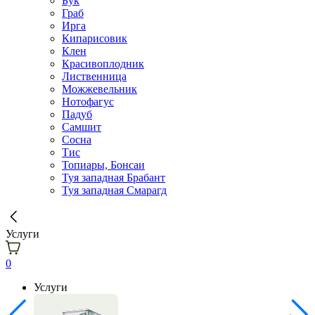
Бук
Граб
Ирга
Кипарисовик
Клен
Красивоплодник
Лиственница
Можжевельник
Нотофагус
Падуб
Самшит
Сосна
Тис
Топиары, Бонсаи
Туя западная Брабант
Туя западная Смарагд
Услуги
0
Услуги