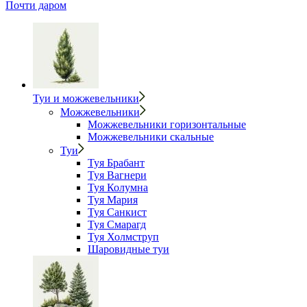
Почти даром
Туи и можжевельники
Можжевельники
Можжевельники горизонтальные
Можжевельники скальные
Туи
Туя Брабант
Туя Вагнери
Туя Колумна
Туя Мария
Туя Санкист
Туя Смарагд
Туя Холмструп
Шаровидные туи