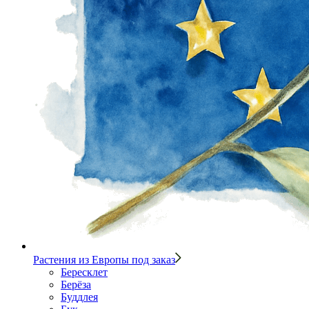
Растения из Европы под заказ
Бересклет
Берёза
Буддлея