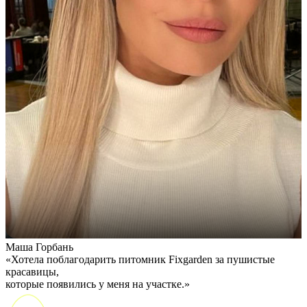
Маша Горбань
А
«Хотела поблагодарить питомник Fixgarden за пушистые
«
красавицы,
э
которые появились у меня на участке.»