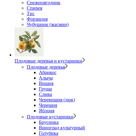
Снежноягодник
Спирея
Тис
Форзиция
Чубушник (жасмин)
Плодовые деревья и кустарники
Плодовые деревья
Абрикос
Алыча
Вишня
Груша
Слива
Черевишня (дюк)
Черешня
Яблоня
Плодовые кустарники
Брусника
Виноград культурный
Голубика