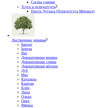
Сосны горные
Тсуги и псевдотсуги
Пихта Дугласа (Псевдотсуга Мензиса)
Лиственные деревья
Бархат
Береза
Вяз
Декоративные вишни
Декоративные сливы
Декоративные яблони
Дуб
Ива
Катальпа
Каштан
Клён
Липа
Ольха
Орех
Рябина