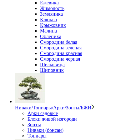
Ежевика
Жимолость
Земляника
Клюква
Крыжовник
Малина
Облепиха
Смородина белая
Смородина зеленая
Смородина красная
Смородина черная
Шелковица
Шиповник
Ниваки/Топиары/Арки/Зонты/БЖИ
Арки садовые
Блоки живой изгороди
Зонты
Ниваки (бонсаи)
Топиары