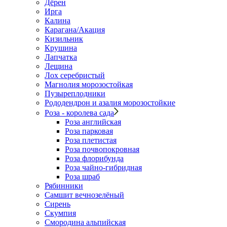
Дёрен
Ирга
Калина
Карагана/Акация
Кизильник
Крушина
Лапчатка
Лещина
Лох серебристый
Магнолия морозостойкая
Пузыреплодники
Рододендрон и азалия морозостойкие
Роза - королева сада
Роза английская
Роза парковая
Роза плетистая
Роза почвопокровная
Роза флорибунда
Роза чайно-гибридная
Роза шраб
Рябинники
Самшит вечнозелёный
Сирень
Скумпия
Смородина альпийская