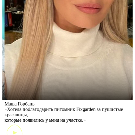
Маша Горбань
А
«Хотела поблагодарить питомник Fixgarden за пушистые
«
красавицы,
э
которые появились у меня на участке.»