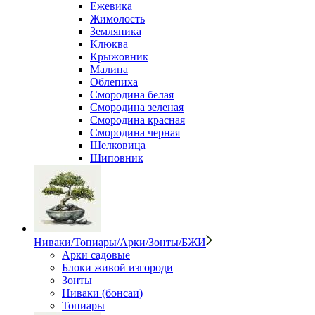
Ежевика
Жимолость
Земляника
Клюква
Крыжовник
Малина
Облепиха
Смородина белая
Смородина зеленая
Смородина красная
Смородина черная
Шелковица
Шиповник
Ниваки/Топиары/Арки/Зонты/БЖИ
Арки садовые
Блоки живой изгороди
Зонты
Ниваки (бонсаи)
Топиары