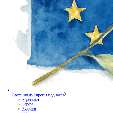
Растения из Европы под заказ
Бересклет
Берёза
Буддлея