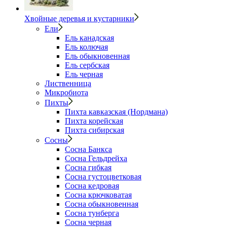
Хвойные деревья и кустарники
Ели
Ель канадская
Ель колючая
Ель обыкновенная
Ель сербская
Ель черная
Лиственница
Микробиота
Пихты
Пихта кавказская (Нордмана)
Пихта корейская
Пихта сибирская
Сосны
Сосна Банкса
Сосна Гельдрейха
Сосна гибкая
Сосна густоцветковая
Сосна кедровая
Сосна крючковатая
Сосна обыкновенная
Сосна тунберга
Сосна черная