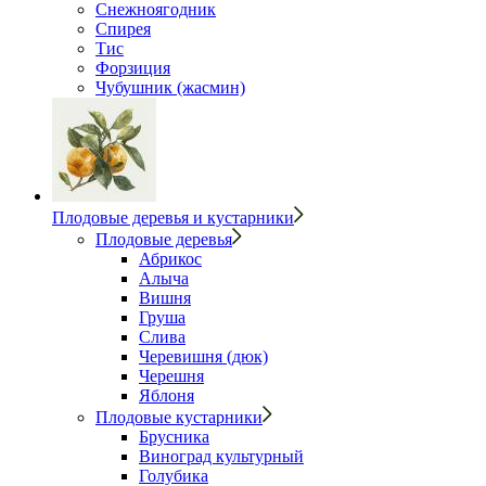
Снежноягодник
Спирея
Тис
Форзиция
Чубушник (жасмин)
Плодовые деревья и кустарники
Плодовые деревья
Абрикос
Алыча
Вишня
Груша
Слива
Черевишня (дюк)
Черешня
Яблоня
Плодовые кустарники
Брусника
Виноград культурный
Голубика