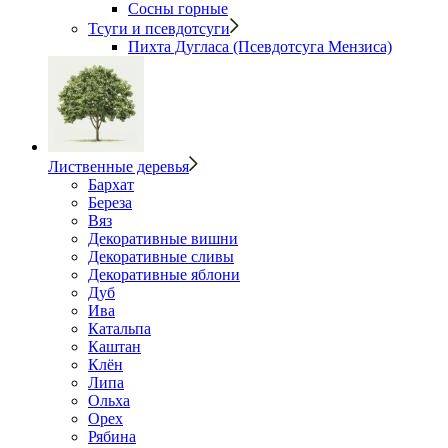
Сосны горные
Тсуги и псевдотсуги
Пихта Дугласа (Псевдотсуга Мензиса)
Лиственные деревья
Бархат
Береза
Вяз
Декоративные вишни
Декоративные сливы
Декоративные яблони
Дуб
Ива
Катальпа
Каштан
Клён
Липа
Ольха
Орех
Рябина