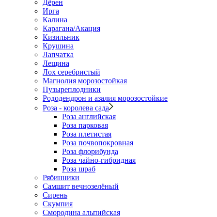
Дёрен
Ирга
Калина
Карагана/Акация
Кизильник
Крушина
Лапчатка
Лещина
Лох серебристый
Магнолия морозостойкая
Пузыреплодники
Рододендрон и азалия морозостойкие
Роза - королева сада
Роза английская
Роза парковая
Роза плетистая
Роза почвопокровная
Роза флорибунда
Роза чайно-гибридная
Роза шраб
Рябинники
Самшит вечнозелёный
Сирень
Скумпия
Смородина альпийская