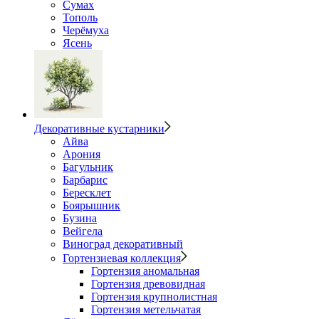
Сумах
Тополь
Черёмуха
Ясень
Декоративные кустарники
Айва
Арония
Багульник
Барбарис
Бересклет
Боярышник
Бузина
Вейгела
Виноград декоративный
Гортензиевая коллекция
Гортензия аномальная
Гортензия древовидная
Гортензия крупнолистная
Гортензия метельчатая