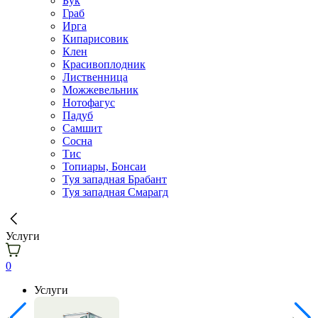
Бук
Граб
Ирга
Кипарисовик
Клен
Красивоплодник
Лиственница
Можжевельник
Нотофагус
Падуб
Самшит
Сосна
Тис
Топиары, Бонсаи
Туя западная Брабант
Туя западная Смарагд
Услуги
0
Услуги