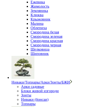
Ежевика
Жимолость
Земляника
Клюква
Крыжовник
Малина
Облепиха
Смородина белая
Смородина зеленая
Смородина красная
Смородина черная
Шелковица
Шиповник
Ниваки/Топиары/Арки/Зонты/БЖИ
Арки садовые
Блоки живой изгороди
Зонты
Ниваки (бонсаи)
Топиары