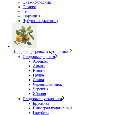
Снежноягодник
Спирея
Тис
Форзиция
Чубушник (жасмин)
Плодовые деревья и кустарники
Плодовые деревья
Абрикос
Алыча
Вишня
Груша
Слива
Черевишня (дюк)
Черешня
Яблоня
Плодовые кустарники
Брусника
Виноград культурный
Голубика