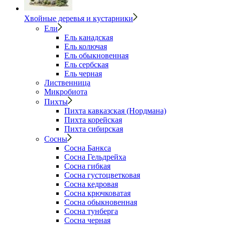
Хвойные деревья и кустарники
Ели
Ель канадская
Ель колючая
Ель обыкновенная
Ель сербская
Ель черная
Лиственница
Микробиота
Пихты
Пихта кавказская (Нордмана)
Пихта корейская
Пихта сибирская
Сосны
Сосна Банкса
Сосна Гельдрейха
Сосна гибкая
Сосна густоцветковая
Сосна кедровая
Сосна крючковатая
Сосна обыкновенная
Сосна тунберга
Сосна черная