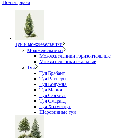
Почти даром
Туи и можжевельники
Можжевельники
Можжевельники горизонтальные
Можжевельники скальные
Туи
Туя Брабант
Туя Вагнери
Туя Колумна
Туя Мария
Туя Санкист
Туя Смарагд
Туя Холмструп
Шаровидные туи