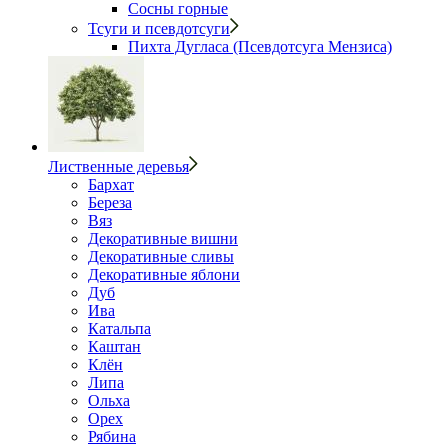
Сосны горные
Тсуги и псевдотсуги
Пихта Дугласа (Псевдотсуга Мензиса)
Лиственные деревья
Бархат
Береза
Вяз
Декоративные вишни
Декоративные сливы
Декоративные яблони
Дуб
Ива
Катальпа
Каштан
Клён
Липа
Ольха
Орех
Рябина