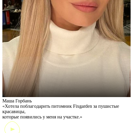
Маша Горбань
А
«Хотела поблагодарить питомник Fixgarden за пушистые
«
красавицы,
э
которые появились у меня на участке.»