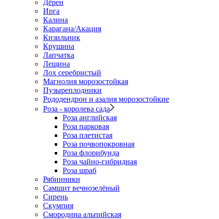
Дёрен
Ирга
Калина
Карагана/Акация
Кизильник
Крушина
Лапчатка
Лещина
Лох серебристый
Магнолия морозостойкая
Пузыреплодники
Рододендрон и азалия морозостойкие
Роза - королева сада
Роза английская
Роза парковая
Роза плетистая
Роза почвопокровная
Роза флорибунда
Роза чайно-гибридная
Роза шраб
Рябинники
Самшит вечнозелёный
Сирень
Скумпия
Смородина альпийская