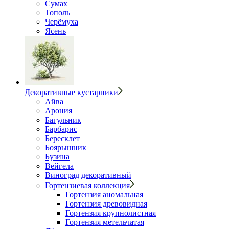
Сумах
Тополь
Черёмуха
Ясень
Декоративные кустарники
Айва
Арония
Багульник
Барбарис
Бересклет
Боярышник
Бузина
Вейгела
Виноград декоративный
Гортензиевая коллекция
Гортензия аномальная
Гортензия древовидная
Гортензия крупнолистная
Гортензия метельчатая