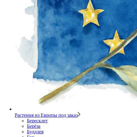
Растения из Европы под заказ
Бересклет
Берёза
Буддлея