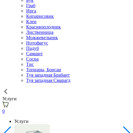
Бук
Граб
Ирга
Кипарисовик
Клен
Красивоплодник
Лиственница
Можжевельник
Нотофагус
Падуб
Самшит
Сосна
Тис
Топиары, Бонсаи
Туя западная Брабант
Туя западная Смарагд
Услуги
0
Услуги