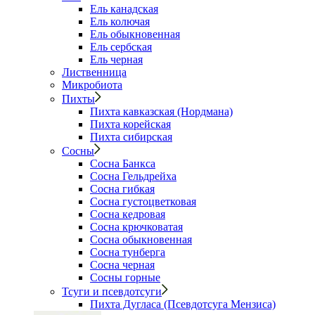
Ель канадская
Ель колючая
Ель обыкновенная
Ель сербская
Ель черная
Лиственница
Микробиота
Пихты
Пихта кавказская (Нордмана)
Пихта корейская
Пихта сибирская
Сосны
Сосна Банкса
Сосна Гельдрейха
Сосна гибкая
Сосна густоцветковая
Сосна кедровая
Сосна крючковатая
Сосна обыкновенная
Сосна тунберга
Сосна черная
Сосны горные
Тсуги и псевдотсуги
Пихта Дугласа (Псевдотсуга Мензиса)