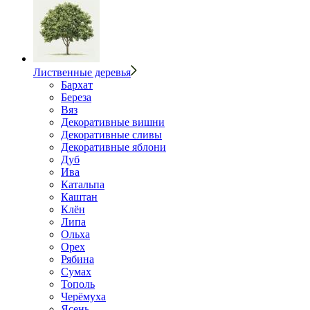
Лиственные деревья
Бархат
Береза
Вяз
Декоративные вишни
Декоративные сливы
Декоративные яблони
Дуб
Ива
Катальпа
Каштан
Клён
Липа
Ольха
Орех
Рябина
Сумах
Тополь
Черёмуха
Ясень