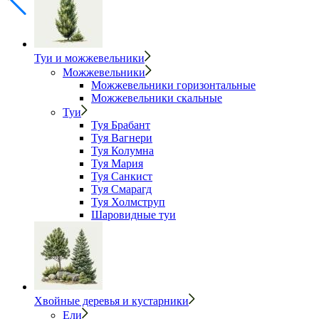
Туи и можжевельники
Можжевельники
Можжевельники горизонтальные
Можжевельники скальные
Туи
Туя Брабант
Туя Вагнери
Туя Колумна
Туя Мария
Туя Санкист
Туя Смарагд
Туя Холмструп
Шаровидные туи
Хвойные деревья и кустарники
Ели