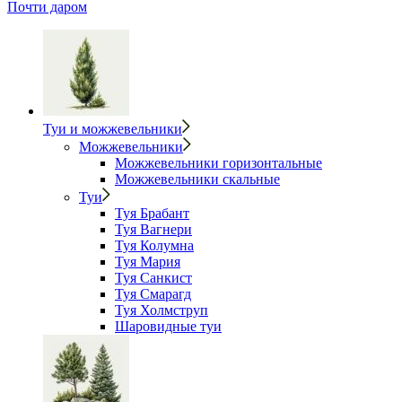
Почти даром
Туи и можжевельники
Можжевельники
Можжевельники горизонтальные
Можжевельники скальные
Туи
Туя Брабант
Туя Вагнери
Туя Колумна
Туя Мария
Туя Санкист
Туя Смарагд
Туя Холмструп
Шаровидные туи