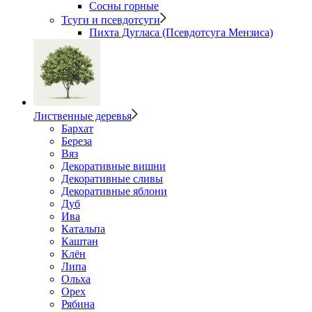
Сосны горные
Тсуги и псевдотсуги
Пихта Дугласа (Псевдотсуга Мензиса)
Лиственные деревья
Бархат
Береза
Вяз
Декоративные вишни
Декоративные сливы
Декоративные яблони
Дуб
Ива
Катальпа
Каштан
Клён
Липа
Ольха
Орех
Рябина