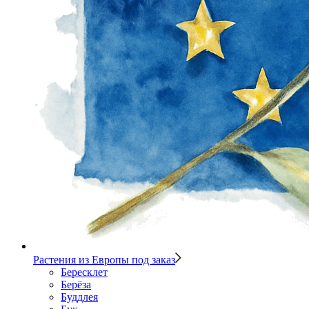
Растения из Европы под заказ
Бересклет
Берёза
Буддлея