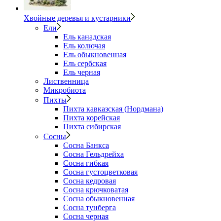
Хвойные деревья и кустарники
Ели
Ель канадская
Ель колючая
Ель обыкновенная
Ель сербская
Ель черная
Лиственница
Микробиота
Пихты
Пихта кавказская (Нордмана)
Пихта корейская
Пихта сибирская
Сосны
Сосна Банкса
Сосна Гельдрейха
Сосна гибкая
Сосна густоцветковая
Сосна кедровая
Сосна крючковатая
Сосна обыкновенная
Сосна тунберга
Сосна черная