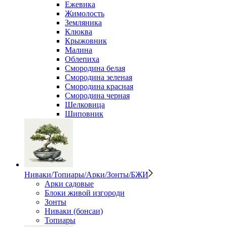
Ежевика
Жимолость
Земляника
Клюква
Крыжовник
Малина
Облепиха
Смородина белая
Смородина зеленая
Смородина красная
Смородина черная
Шелковица
Шиповник
Ниваки/Топиары/Арки/Зонты/БЖИ
Арки садовые
Блоки живой изгороди
Зонты
Ниваки (бонсаи)
Топиары