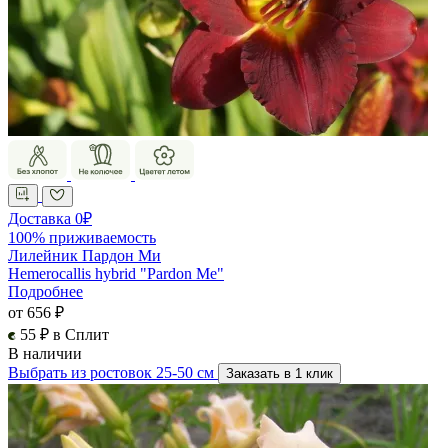
Доставка 0₽
100% приживаемость
Лилейник Пардон Ми
Hemerocallis hybrid "Pardon Me"
Подробнее
от 656 ₽
55 ₽ в Сплит
В наличии
Выбрать из ростовок 25-50 см
Заказать в 1 клик