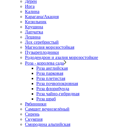
Дёрен
Ирга
Калина
Карагана/Акация
Кизильник
Крушина
Лапчатка
Лещина
Лох серебристый
Магнолия морозостойкая
Пузыреплодники
Рододендрон и азалия морозостойкие
Роза - королева сада
Роза английская
Роза парковая
Роза плетистая
Роза почвопокровная
Роза флорибунда
Роза чайно-гибридная
Роза шраб
Рябинники
Самшит вечнозелёный
Сирень
Скумпия
Смородина альпийская