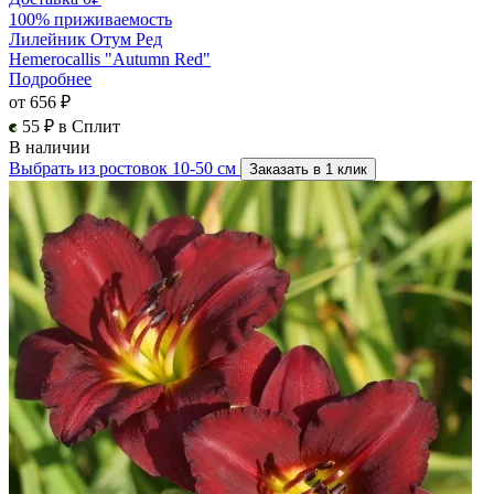
100% приживаемость
Лилейник Отум Ред
Hemerocallis "Autumn Red"
Подробнее
от 656 ₽
55 ₽ в Сплит
В наличии
Выбрать из ростовок 10-50 см
Заказать в 1 клик