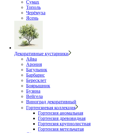
Сумах
Тополь
Черёмуха
Ясень
Декоративные кустарники
Айва
Арония
Багульник
Барбарис
Бересклет
Боярышник
Бузина
Вейгела
Виноград декоративный
Гортензиевая коллекция
Гортензия аномальная
Гортензия древовидная
Гортензия крупнолистная
Гортензия метельчатая