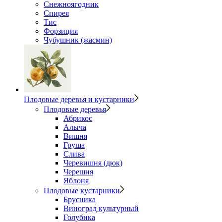
Снежноягодник
Спирея
Тис
Форзиция
Чубушник (жасмин)
Плодовые деревья и кустарники
Плодовые деревья
Абрикос
Алыча
Вишня
Груша
Слива
Черевишня (дюк)
Черешня
Яблоня
Плодовые кустарники
Брусника
Виноград культурный
Голубика