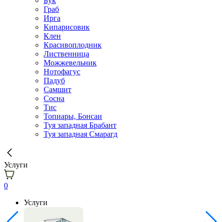
Бук
Граб
Ирга
Кипарисовик
Клен
Красивоплодник
Лиственница
Можжевельник
Нотофагус
Падуб
Самшит
Сосна
Тис
Топиары, Бонсаи
Туя западная Брабант
Туя западная Смарагд
Услуги
0
Услуги