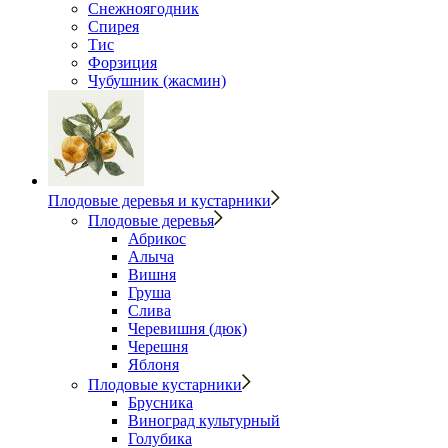
Снежноягодник
Спирея
Тис
Форзиция
Чубушник (жасмин)
Плодовые деревья и кустарники
Плодовые деревья
Абрикос
Алыча
Вишня
Груша
Слива
Черевишня (дюк)
Черешня
Яблоня
Плодовые кустарники
Брусника
Виноград культурный
Голубика