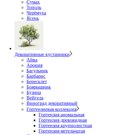
Сумах
Тополь
Черёмуха
Ясень
Декоративные кустарники
Айва
Арония
Багульник
Барбарис
Бересклет
Боярышник
Бузина
Вейгела
Виноград декоративный
Гортензиевая коллекция
Гортензия аномальная
Гортензия древовидная
Гортензия крупнолистная
Гортензия метельчатая