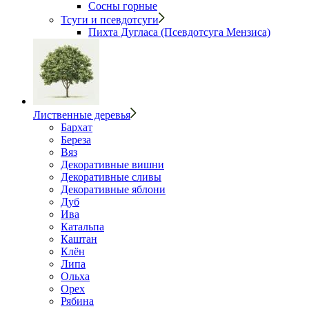
Сосны горные
Тсуги и псевдотсуги
Пихта Дугласа (Псевдотсуга Мензиса)
Лиственные деревья
Бархат
Береза
Вяз
Декоративные вишни
Декоративные сливы
Декоративные яблони
Дуб
Ива
Катальпа
Каштан
Клён
Липа
Ольха
Орех
Рябина