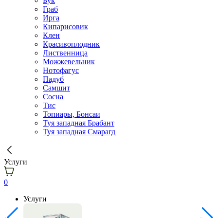
Бук
Граб
Ирга
Кипарисовик
Клен
Красивоплодник
Лиственница
Можжевельник
Нотофагус
Падуб
Самшит
Сосна
Тис
Топиары, Бонсаи
Туя западная Брабант
Туя западная Смарагд
Услуги
0
Услуги