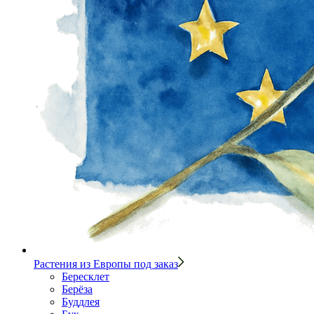
Растения из Европы под заказ
Бересклет
Берёза
Буддлея