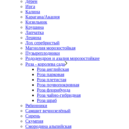
Дёрен
Ирга
Калина
Карагана/Акация
Кизильник
Крушина
Лапчатка
Лещина
Лох серебристый
Магнолия морозостойкая
Пузыреплодники
Рододендрон и азалия морозостойкие
Роза - королева сада
Роза английская
Роза парковая
Роза плетистая
Роза почвопокровная
Роза флорибунда
Роза чайно-гибридная
Роза шраб
Рябинники
Самшит вечнозелёный
Сирень
Скумпия
Смородина альпийская