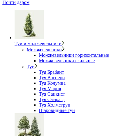
Почти даром
Туи и можжевельники
Можжевельники
Можжевельники горизонтальные
Можжевельники скальные
Туи
Туя Брабант
Туя Вагнери
Туя Колумна
Туя Мария
Туя Санкист
Туя Смарагд
Туя Холмструп
Шаровидные туи