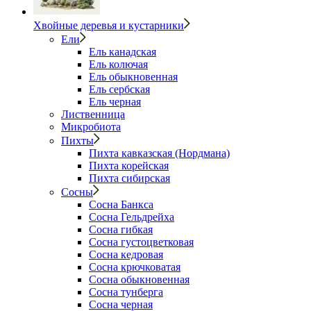
Хвойные деревья и кустарники
Ели
Ель канадская
Ель колючая
Ель обыкновенная
Ель сербская
Ель черная
Лиственница
Микробиота
Пихты
Пихта кавказская (Нордмана)
Пихта корейская
Пихта сибирская
Сосны
Сосна Банкса
Сосна Гельдрейха
Сосна гибкая
Сосна густоцветковая
Сосна кедровая
Сосна крючковатая
Сосна обыкновенная
Сосна тунберга
Сосна черная